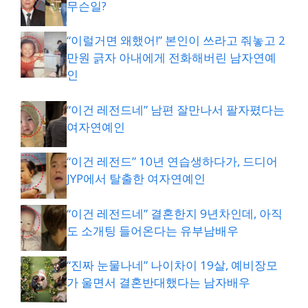
무슨일?
“이럴거면 왜했어!” 본인이 쓰라고 줘놓고 2
만원 긁자 아내에게 전화해버린 남자연예
인
“이건 레전드네” 남편 잘만나서 팔자폈다는
여자연예인
“이건 레전드” 10년 연습생하다가, 드디어
JYP에서 탈출한 여자연예인
“이건 레전드네” 결혼한지 9년차인데, 아직
도 소개팅 들어온다는 유부남배우
“진짜 눈물나네” 나이차이 19살, 예비장모
가 울면서 결혼반대했다는 남자배우