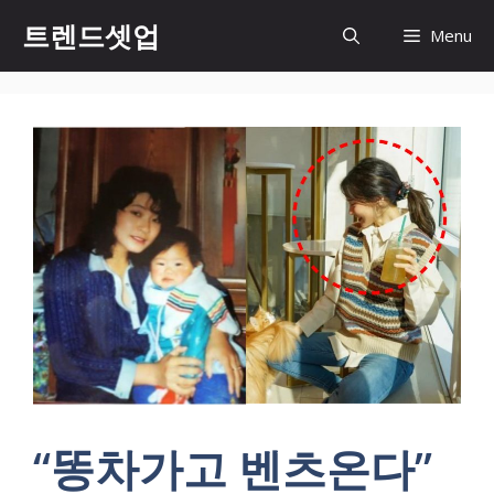
컨
트렌드셋업
Menu
텐
츠
로
건
너
뛰
기
“똥차가고 벤츠온다”