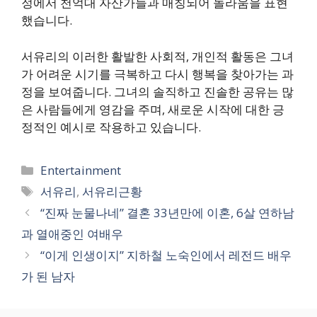
정에서 천억대 자산가들과 매칭되어 놀라움을 표현
했습니다.
서유리의 이러한 활발한 사회적, 개인적 활동은 그녀
가 어려운 시기를 극복하고 다시 행복을 찾아가는 과
정을 보여줍니다. 그녀의 솔직하고 진솔한 공유는 많
은 사람들에게 영감을 주며, 새로운 시작에 대한 긍
정적인 예시로 작용하고 있습니다.
카
Entertainment
테
태
서유리
,
서유리근황
고
그
“진짜 눈물나네” 결혼 33년만에 이혼, 6살 연하남
리
과 열애중인 여배우
“이게 인생이지” 지하철 노숙인에서 레전드 배우
가 된 남자