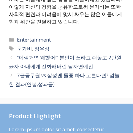
이렇게 자신의 경험을 공유함으로써 문가비는 또한
사회적 편견과 어려움에 맞서 싸우는 많은 이들에게
힘과 위안을 전달하고 있습니다.
카
Entertainment
테
태
문가비
,
정우성
고
그
“이럴거면 왜했어!” 본인이 쓰라고 줘놓고 2만원
리
긁자 아내에게 전화해버린 남자연예인
7급공무원 vs 삼성맨 둘중 하나 고른다면? 깜놀
한 결과(연봉,성과급)
Product Highlight
Lorem ipsum dolor sit amet, consectetur