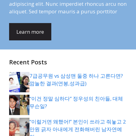
adipiscing elit. Nunc imperdiet rhoncus arcu non
aliquet. Sed tempor mauris a purus porttitor
Learn more
Recent Posts
7급공무원 vs 삼성맨 둘중 하나 고른다면?
깜놀한 결과(연봉,성과급)
“이건 정말 심하다” 정우성의 친아들, 대체
무슨일?
“이럴거면 왜했어!” 본인이 쓰라고 줘놓고 2
만원 긁자 아내에게 전화해버린 남자연예