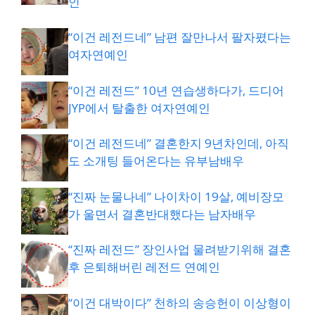
인
“이건 레전드네” 남편 잘만나서 팔자폈다는
여자연예인
“이건 레전드” 10년 연습생하다가, 드디어
JYP에서 탈출한 여자연예인
“이건 레전드네” 결혼한지 9년차인데, 아직
도 소개팅 들어온다는 유부남배우
“진짜 눈물나네” 나이차이 19살, 예비장모
가 울면서 결혼반대했다는 남자배우
“진짜 레전드” 장인사업 물려받기위해 결혼
후 은퇴해버린 레전드 연예인
“이건 대박이다” 천하의 송승헌이 이상형이