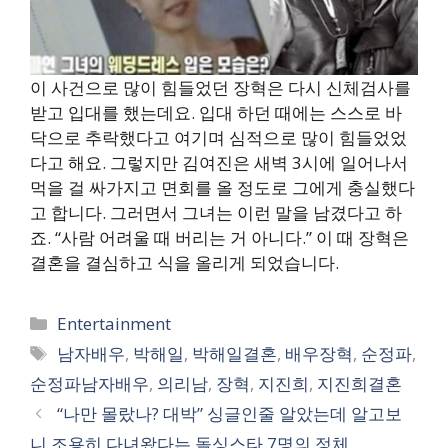
이 사건으로 많이 힘들었던 장혁은 다시 신체검사를
받고 입대를 했는데요. 입대 하던 때에는 스스로 바
닥으로 추락했다고 여기며 심적으로 많이 힘들었었
다고 해요. 그렇지만 김여진은 새벽 3시에 일어나서
먹을 걸 싸가지고 면회를 올 정도로 그에게 충실했다
고 합니다. 그러면서 그녀는 이런 말을 남겼다고 하
죠. “사람 어려울 때 버리는 거 아니다.” 이 때 장혁은
결혼을 결심하고 식을 올리게 되었습니다.
카
Entertainment
테
태
남자배우
,
박해일
,
박해일결혼
,
배우장혁
,
순정파
,
고
그
순정파남자배우
,
의리남
,
장혁
,
지진희
,
지진희결혼
리
“나만 몰랐나? 대박” 싱글인줄 알았는데 알고보
니 조용히 다녀왔다는 돌싱스타 7명의 정체