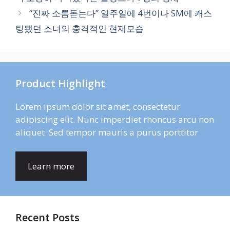
“진짜 소름돋는다” 일주일에 4번이나 SM에 캐스
팅됐던 소녀의 충격적인 현재모습
Product Highlight
Lorem ipsum dolor sit amet, consectetur
adipiscing elit. Nunc imperdiet rhoncus arcu non
aliquet. Sed tempor mauris a purus porttitor
Learn more
Recent Posts