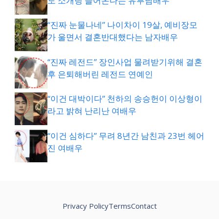
도 소개팅 들어온다는 유부남배우
“진짜 눈물나네” 나이차이 19살, 예비장모
가 울면서 결혼반대했다는 남자배우
“진짜 레전드” 장인사업 물려받기위해 결혼
후 은퇴해버린 레전드 연예인
“이건 대박이다” 천하의 송승헌이 이상형이
라고 밝혀 난리난 여배우
“이건 심하다” 무려 8년간 남친과 23번 헤어
진 여배우
Privacy Policy
Terms
Contact