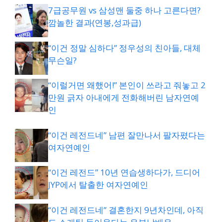
7급공무원 vs 삼성맨 둘중 하나 고른다면?
깜놀한 결과(연봉,성과급)
“이건 정말 심하다” 정우성의 친아들, 대체
무슨일?
“이럴거면 왜했어!” 본인이 쓰라고 줘놓고 2
만원 긁자 아내에게 전화해버린 남자연예
인
“이건 레전드네” 남편 잘만나서 팔자폈다는
여자연예인
“이건 레전드” 10년 연습생하다가, 드디어
JYP에서 탈출한 여자연예인
“이건 레전드네” 결혼한지 9년차인데, 아직