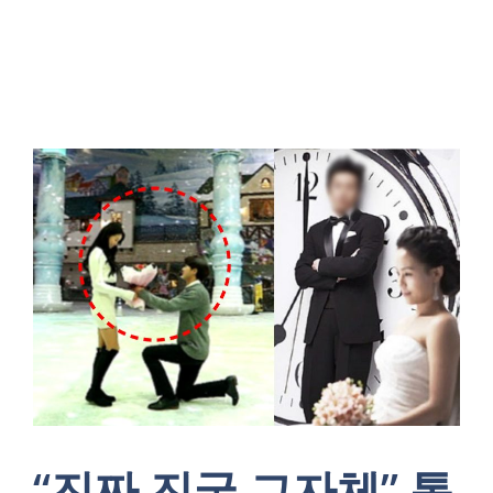
“진짜 진국 그자체” 톱