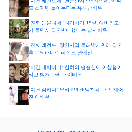
“이건 레전드네” 결혼한지 9년차인데, 아직
도 소개팅 들어온다는 유부남배우
“진짜 눈물나네” 나이차이 19살, 예비장모
가 울면서 결혼반대했다는 남자배우
“진짜 레전드” 장인사업 물려받기위해 결혼
후 은퇴해버린 레전드 연예인
“이건 대박이다” 천하의 송승헌이 이상형이
라고 밝혀 난리난 여배우
“이건 심하다” 무려 8년간 남친과 23번 헤어
진 여배우
Privacy Policy
Terms
Contact