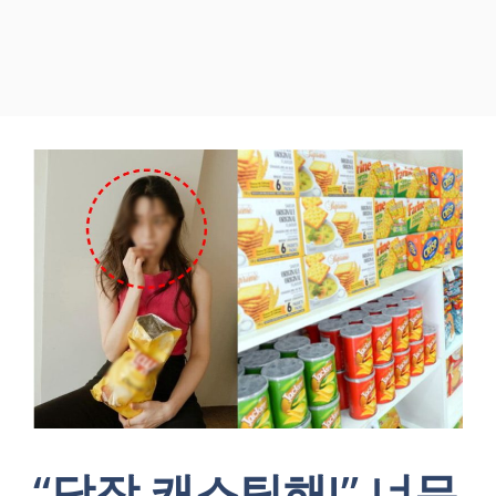
“당장 캐스팅해!” 너무