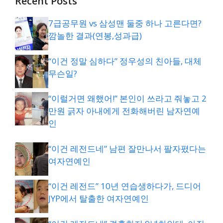
Recent Posts
7급공무원 vs 삼성맨 둘중 하나 고른다면?
깜놀한 결과(연봉,성과급)
“이건 정말 심하다” 정우성의 친아들, 대체
무슨일?
“이럴거면 왜했어!” 본인이 쓰라고 줘놓고 2
만원 긁자 아내에게 전화해버린 남자연예
인
“이건 레전드네” 남편 잘만나서 팔자폈다는
여자연예인
“이건 레전드” 10년 연습생하다가, 드디어
JYP에서 탈출한 여자연예인