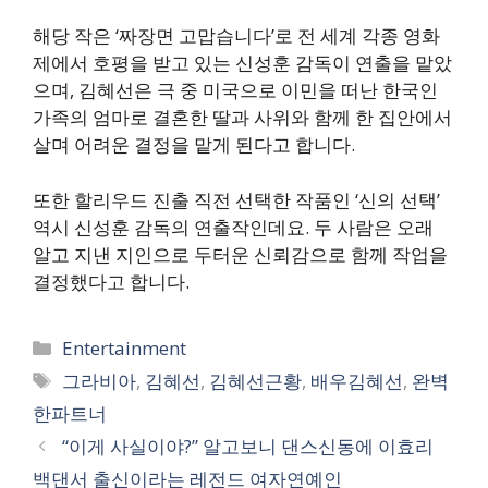
해당 작은 ‘짜장면 고맙습니다’로 전 세계 각종 영화
제에서 호평을 받고 있는 신성훈 감독이 연출을 맡았
으며, 김혜선은 극 중 미국으로 이민을 떠난 한국인
가족의 엄마로 결혼한 딸과 사위와 함께 한 집안에서
살며 어려운 결정을 맡게 된다고 합니다.
또한 할리우드 진출 직전 선택한 작품인 ‘신의 선택’
역시 신성훈 감독의 연출작인데요. 두 사람은 오래
알고 지낸 지인으로 두터운 신뢰감으로 함께 작업을
결정했다고 합니다.
카
Entertainment
테
태
그라비아
,
김혜선
,
김혜선근황
,
배우김혜선
,
완벽
고
그
한파트너
리
“이게 사실이야?” 알고보니 댄스신동에 이효리
백댄서 출신이라는 레전드 여자연예인