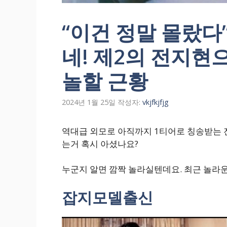
“이건 정말 몰랐다
네! 제2의 전지현
놀할 근황
2024년 1월 25일
작성자:
vkjfkjfjg
역대급 외모로 아직까지 1티어로 칭송받는 
는거 혹시 아셨나요?
누군지 알면 깜짝 놀라실텐데요. 최근 놀라
잡지모델출신