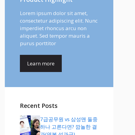
Lorem ipsum dolor sit amet,
consectetur adipiscing elit. Nunc
imperdiet rhoncus arcu non
aliquet. Sed tempor mauris a
purus porttitor
Learn more
Recent Posts
7급공무원 vs 삼성맨 둘중
하나 고른다면? 깜놀한 결
과(연봉,성과급)