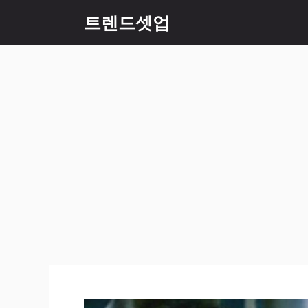
컨
트렌드셋업
텐
츠
로
건
너
뛰
기