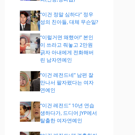
“이건 정말 심하다” 정우
성의 친아들, 대체 무슨일?
“이럴거면 왜했어!” 본인
이 쓰라고 줘놓고 2만원
긁자 아내에게 전화해버
린 남자연예인
“이건 레전드네” 남편 잘
만나서 팔자폈다는 여자
연예인
“이건 레전드” 10년 연습
생하다가, 드디어 JYP에서
탈출한 여자연예인