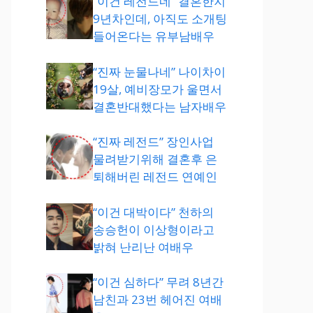
“이건 레전드네” 결혼한지
9년차인데, 아직도 소개팅
들어온다는 유부남배우
“진짜 눈물나네” 나이차이
19살, 예비장모가 울면서
결혼반대했다는 남자배우
“진짜 레전드” 장인사업
물려받기위해 결혼후 은
퇴해버린 레전드 연예인
“이건 대박이다” 천하의
송승헌이 이상형이라고
밝혀 난리난 여배우
“이건 심하다” 무려 8년간
남친과 23번 헤어진 여배