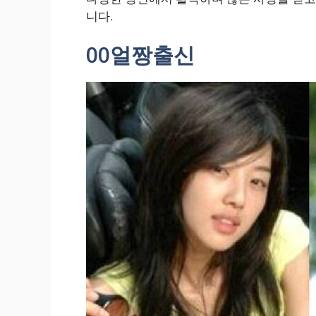
니다.
00얼짱출신