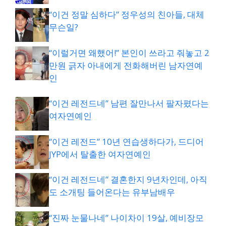
“이건 정말 심하다” 정우성의 친아들, 대체
무슨일?
“이럴거면 왜했어!” 본인이 쓰라고 줘놓고 2
만원 긁자 아내에게 전화해버린 남자연예
인
“이건 레전드네” 남편 잘만나서 팔자폈다는
여자연예인
“이건 레전드” 10년 연습생하다가, 드디어
JYP에서 탈출한 여자연예인
“이건 레전드네” 결혼한지 9년차인데, 아직
도 소개팅 들어온다는 유부남배우
“진짜 눈물나네” 나이차이 19살, 예비장모