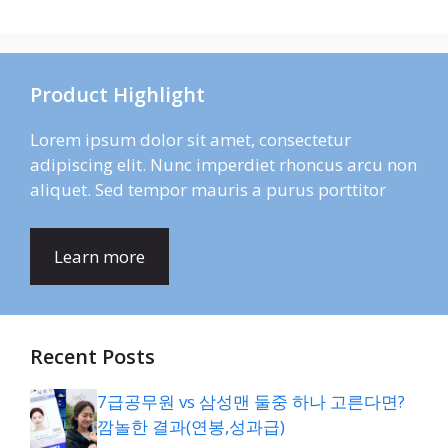
Product Highlight
Lorem ipsum dolor sit amet, consectetur
adipiscing elit. Nunc imperdiet rhoncus arcu non
aliquet. Sed tempor mauris a purus porttitor
Learn more
Recent Posts
7급공무원 vs 삼성맨 둘중 하나 고른다면?
깜놀한 결과(연봉,성과급)