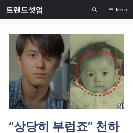
컨
트렌드셋업
Menu
텐
츠
로
건
너
뛰
기
“상당히 부럽죠” 천하