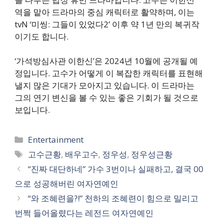
역을 맡아 드라마의 중심 캐릭터로 활약하며, 이는
tvN ‘미씽: 그들이 있었다2’ 이후 약 1년 만의 복귀작
이기도 합니다.
‘가석방심사관 이한신’은 2024년 10월에 공개될 예
정입니다. 고수가 어떻게 이 복잡한 캐릭터를 표현해
낼지 많은 기대가 모아지고 있습니다. 이 드라마는
그의 연기 변신을 볼 수 있는 좋은 기회가 될 것으로
보입니다.
카
Entertainment
테
태
고수근황
,
배우고수
,
정우성
,
정우성근황
고
그
“진짜 대단하네” 가수 3번이나 실패하고, 결국 00
리
으로 성공해버린 여자연예인
“와 조혜련을?!” 천하의 조혜련이 힘으로 밀리고
번쩍 들어올렸다는 레전드 여자연예인