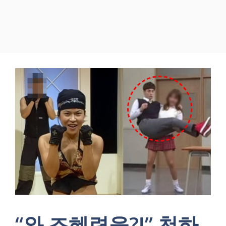
“와 조혜련을?!” 천하