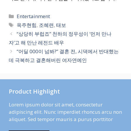
카
Entertainment
테
태
옥주현힘
,
조혜련
,
태보
고
그
“상당히 부럽죠” 천하의 정우성이 ‘먼저 만나
리
자’고 해 만난 레전드 배우
“어딜 000이 넘봐?” 결혼 전, 시댁에서 반대했는
데 극복하고 결혼해버린 여자연예인
Product Highlight
Lorem ipsum dolor sit amet, consectetur
adipiscing elit. Nunc imperdiet rhoncus arcu non
aliquet. Sed tempor mauris a purus porttitor