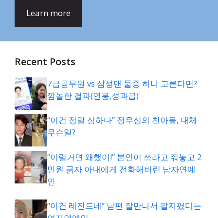
Learn more
Recent Posts
7급공무원 vs 삼성맨 둘중 하나 고른다면?
깜놀한 결과(연봉,성과급)
“이건 정말 심하다” 정우성의 친아들, 대체
무슨일?
“이럴거면 왜했어!” 본인이 쓰라고 줘놓고 2
만원 긁자 아내에게 전화해버린 남자연예
인
“이건 레전드네” 남편 잘만나서 팔자폈다는
여자연예인