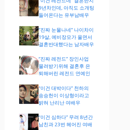
“이건 레전드네” 결혼한지
9년차인데, 아직도 소개팅
들어온다는 유부남배우
“진짜 눈물나네” 나이차이
19살, 예비장모가 울면서
결혼반대했다는 남자배우
“진짜 레전드” 장인사업
물려받기위해 결혼후 은
퇴해버린 레전드 연예인
“이건 대박이다” 천하의
송승헌이 이상형이라고
밝혀 난리난 여배우
“이건 심하다” 무려 8년간
남친과 23번 헤어진 여배