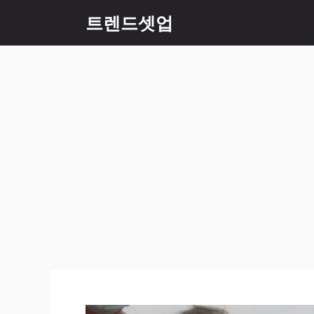
컨
트렌드셋업
텐
츠
로
건
너
뛰
기