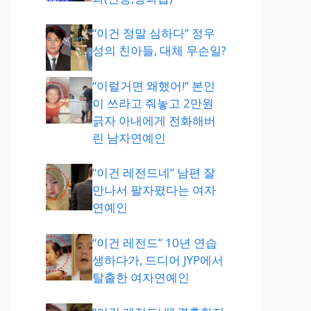
“이건 정말 심하다” 정우
성의 친아들, 대체 무슨일?
“이럴거면 왜했어!” 본인
이 쓰라고 줘놓고 2만원
긁자 아내에게 전화해버
린 남자연예인
“이건 레전드네” 남편 잘
만나서 팔자폈다는 여자
연예인
“이건 레전드” 10년 연습
생하다가, 드디어 JYP에서
탈출한 여자연예인