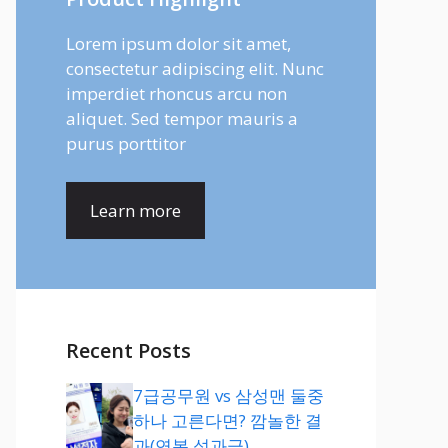
Lorem ipsum dolor sit amet,
consectetur adipiscing elit. Nunc
imperdiet rhoncus arcu non
aliquet. Sed tempor mauris a
purus porttitor
Learn more
Recent Posts
7급공무원 vs 삼성맨 둘중
하나 고른다면? 깜놀한 결
과(연봉,성과급)