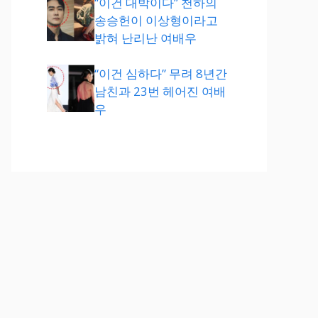
“이건 대박이다” 천하의
송승헌이 이상형이라고
밝혀 난리난 여배우
“이건 심하다” 무려 8년간
남친과 23번 헤어진 여배
우