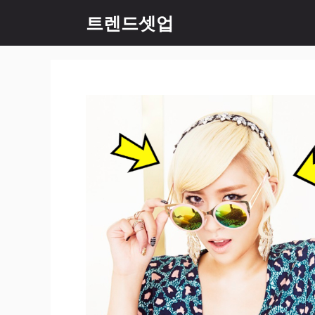
컨
트렌드셋업
텐
츠
로
건
너
뛰
기