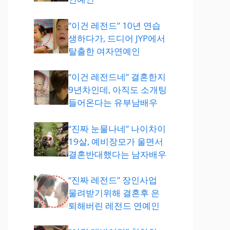
“이건 레전드” 10년 연습
생하다가, 드디어 JYP에서
탈출한 여자연예인
“이건 레전드네” 결혼한지
9년차인데, 아직도 소개팅
들어온다는 유부남배우
“진짜 눈물나네” 나이차이
19살, 예비장모가 울면서
결혼반대했다는 남자배우
“진짜 레전드” 장인사업
물려받기위해 결혼후 은
퇴해버린 레전드 연예인