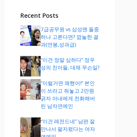
Recent Posts
7급공무원 vs 삼성맨 둘중
하나 고른다면? 깜놀한 결
과(연봉,성과급)
“이건 정말 심하다” 정우
성의 친아들, 대체 무슨일?
“이럴거면 왜했어!” 본인
이 쓰라고 줘놓고 2만원
긁자 아내에게 전화해버
린 남자연예인
“이건 레전드네” 남편 잘
만나서 팔자폈다는 여자
연예인