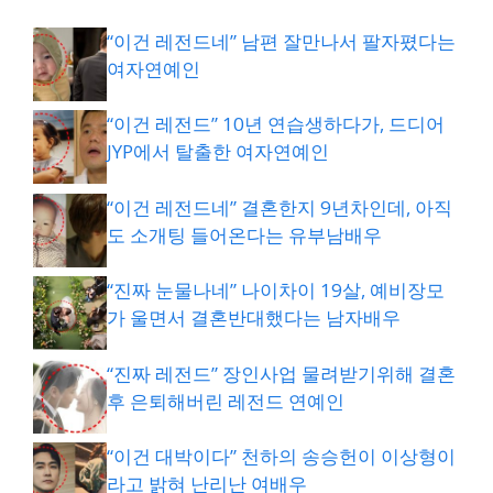
“이건 레전드네” 남편 잘만나서 팔자폈다는
여자연예인
“이건 레전드” 10년 연습생하다가, 드디어
JYP에서 탈출한 여자연예인
“이건 레전드네” 결혼한지 9년차인데, 아직
도 소개팅 들어온다는 유부남배우
“진짜 눈물나네” 나이차이 19살, 예비장모
가 울면서 결혼반대했다는 남자배우
“진짜 레전드” 장인사업 물려받기위해 결혼
후 은퇴해버린 레전드 연예인
“이건 대박이다” 천하의 송승헌이 이상형이
라고 밝혀 난리난 여배우