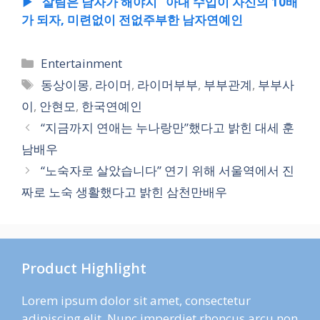
▶ “살림은 남자가 해야지” 아내 수입이 자신의 10배
가 되자, 미련없이 전없주부한 남자연예인
카
Entertainment
테
태
동상이몽
,
라이머
,
라이머부부
,
부부관계
,
부부사
고
그
이
,
안현모
,
한국연예인
리
“지금까지 연애는 누나랑만”했다고 밝힌 대세 훈
남배우
“노숙자로 살았습니다” 연기 위해 서울역에서 진
짜로 노숙 생활했다고 밝힌 삼천만배우
Product Highlight
Lorem ipsum dolor sit amet, consectetur
adipiscing elit. Nunc imperdiet rhoncus arcu non