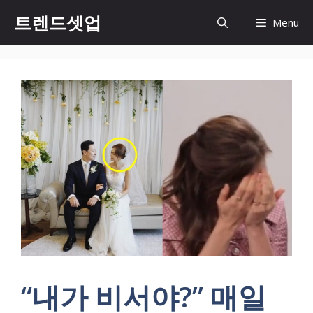
컨
트렌드셋업
Menu
텐
츠
로
건
너
뛰
기
“내가 비서야?” 매일