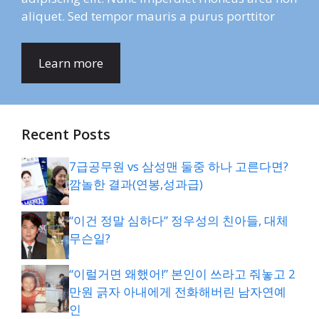
aliquet. Sed tempor mauris a purus porttitor
Learn more
Recent Posts
7급공무원 vs 삼성맨 둘중 하나 고른다면?
깜놀한 결과(연봉,성과급)
“이건 정말 심하다” 정우성의 친아들, 대체
무슨일?
“이럴거면 왜했어!” 본인이 쓰라고 줘놓고 2
만원 긁자 아내에게 전화해버린 남자연예
인