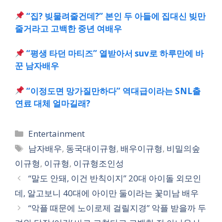
“집? 빚물려줄건데?” 본인 두 아들에 집대신 빚만
줄거라고 고백한 중년 여배우
“평생 타던 마티즈” 열받아서 suv로 하루만에 바
꾼 남자배우
“이정도면 망가질만하다” 역대급이라는 SNL출
연료 대체 얼마길래?
카
Entertainment
테
태
남자배우
,
동국대이규형
,
배우이규형
,
비밀의숲
고
그
이규형
,
이규형
,
이규형조인성
리
“말도 안돼, 이건 반칙이지” 20대 아이돌 외모인
데, 알고보니 40대에 아이만 둘이라는 꽃미남 배우
“악플 때문에 노이로제 걸릴지경” 악플 받을까 두