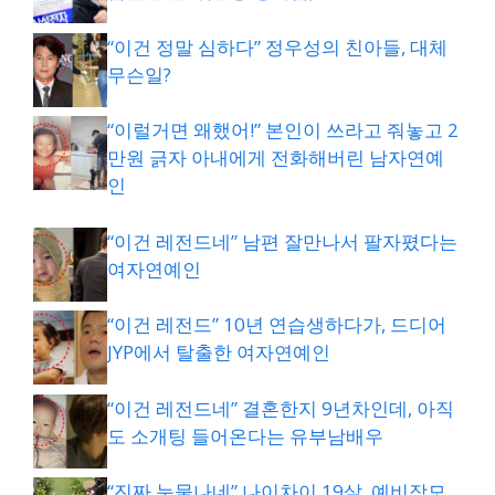
“이건 정말 심하다” 정우성의 친아들, 대체
무슨일?
“이럴거면 왜했어!” 본인이 쓰라고 줘놓고 2
만원 긁자 아내에게 전화해버린 남자연예
인
“이건 레전드네” 남편 잘만나서 팔자폈다는
여자연예인
“이건 레전드” 10년 연습생하다가, 드디어
JYP에서 탈출한 여자연예인
“이건 레전드네” 결혼한지 9년차인데, 아직
도 소개팅 들어온다는 유부남배우
“진짜 눈물나네” 나이차이 19살, 예비장모