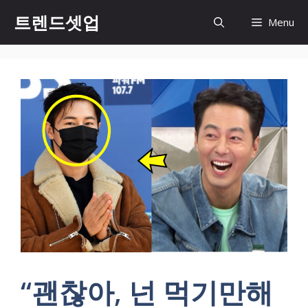
컨
트렌드셋업
Menu
텐
츠
로
건
너
뛰
기
“괜찮아, 넌 먹기만해