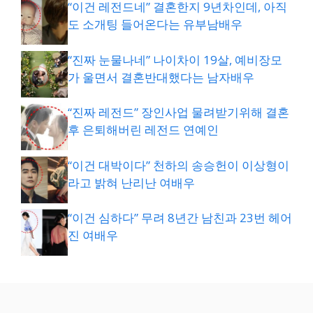
“이건 레전드네” 결혼한지 9년차인데, 아직
도 소개팅 들어온다는 유부남배우
“진짜 눈물나네” 나이차이 19살, 예비장모
가 울면서 결혼반대했다는 남자배우
“진짜 레전드” 장인사업 물려받기위해 결혼
후 은퇴해버린 레전드 연예인
“이건 대박이다” 천하의 송승헌이 이상형이
라고 밝혀 난리난 여배우
“이건 심하다” 무려 8년간 남친과 23번 헤어
진 여배우