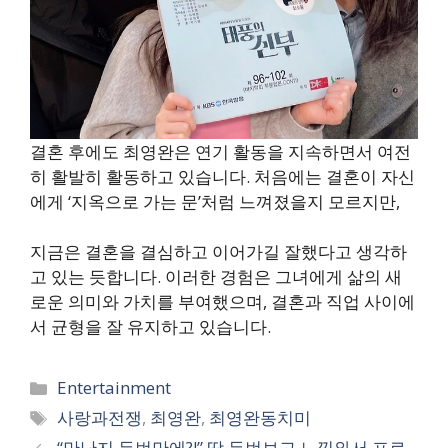
결혼 후에도 최영완은 연기 활동을 지속하면서 여전
히 활발히 활동하고 있습니다. 처음에는 결혼이 자신
에게 ‘지옥으로 가는 문’처럼 느껴졌을지 모르지만,
지금은 결혼을 결심하고 이어가길 잘했다고 생각하
고 있는 듯합니다. 이러한 경험은 그녀에게 삶의 새
로운 의미와 가치를 부여했으며, 결혼과 직업 사이에
서 균형을 잘 유지하고 있습니다.
카
Entertainment
테
태
사랑과전쟁
,
최영완
,
최영완동치미
고
그
“만난지 두번만에?!” 딱 두번보고 느낌와서 프로