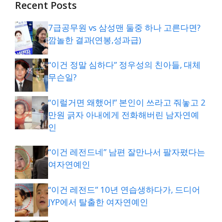
Recent Posts
7급공무원 vs 삼성맨 둘중 하나 고른다면?
깜놀한 결과(연봉,성과급)
“이건 정말 심하다” 정우성의 친아들, 대체
무슨일?
“이럴거면 왜했어!” 본인이 쓰라고 줘놓고 2
만원 긁자 아내에게 전화해버린 남자연예
인
“이건 레전드네” 남편 잘만나서 팔자폈다는
여자연예인
“이건 레전드” 10년 연습생하다가, 드디어
JYP에서 탈출한 여자연예인