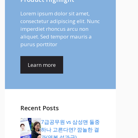
Lorem ipsum dolor sit amet,
consectetur adipiscing elit. Nunc
imperdiet rhoncus arcu non
aliquet. Sed tempor mauris a
purus porttitor
Learn more
Recent Posts
7급공무원 vs 삼성맨 둘중
하나 고른다면? 깜놀한 결
과(연봉,성과급)