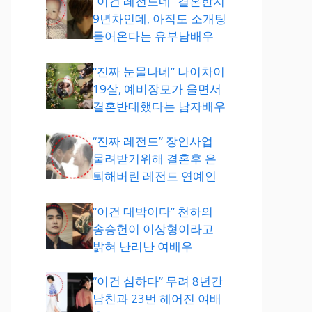
“이건 레전드네” 결혼한지
9년차인데, 아직도 소개팅
들어온다는 유부남배우
“진짜 눈물나네” 나이차이
19살, 예비장모가 울면서
결혼반대했다는 남자배우
“진짜 레전드” 장인사업
물려받기위해 결혼후 은
퇴해버린 레전드 연예인
“이건 대박이다” 천하의
송승헌이 이상형이라고
밝혀 난리난 여배우
“이건 심하다” 무려 8년간
남친과 23번 헤어진 여배