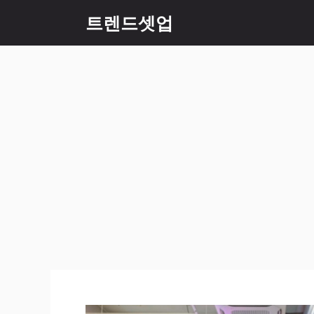
컨
트렌드셋업
텐
츠
로
건
너
뛰
기