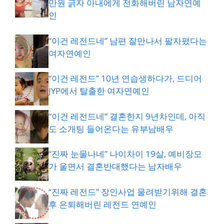
만원 긁자 아내에게 전화해버린 남자연예
인
“이건 레전드네” 남편 잘만나서 팔자폈다는
여자연예인
“이건 레전드” 10년 연습생하다가, 드디어
JYP에서 탈출한 여자연예인
“이건 레전드네” 결혼한지 9년차인데, 아직
도 소개팅 들어온다는 유부남배우
“진짜 눈물나네” 나이차이 19살, 예비장모
가 울면서 결혼반대했다는 남자배우
“진짜 레전드” 장인사업 물려받기위해 결혼
후 은퇴해버린 레전드 연예인