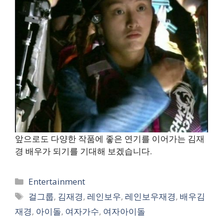
앞으로도 다양한 작품에 좋은 연기를 이어가는 김재
경 배우가 되기를 기대해 보겠습니다.
카
Entertainment
테
태
걸그룹
,
김재경
,
레인보우
,
레인보우재경
,
배우김
고
그
재경
,
아이돌
,
여자가수
,
여자아이돌
리