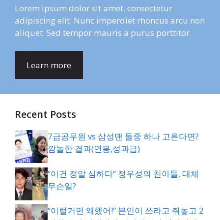
Lorem ipsum dolor sit amet, consectetur
adipiscing elit. Nunc imperdiet rhoncus arcu non
aliquet. Sed tempor mauris a purus porttitor
Learn more
Recent Posts
7급공무원 vs 삼성맨 둘중 하나 고른다면?
깜놀한 결과(연봉,성과급)
“이건 정말 심하다” 정우성의 친아들, 대체
무슨일?
“이럴거면 왜했어!” 본인이 쓰라고 줘놓고 2