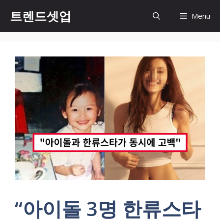
컨
트렌드셋업
Menu
텐
츠
로
건
너
뛰
기
“아이돌 3명 한류스타