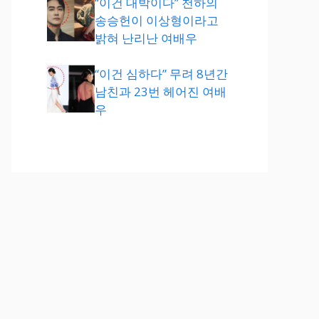
“이건 대박이다” 천하의
송승헌이 이상형이라고
밝혀 난리난 여배우
“이건 심하다” 무려 8년간
남친과 23번 헤어진 여배
우