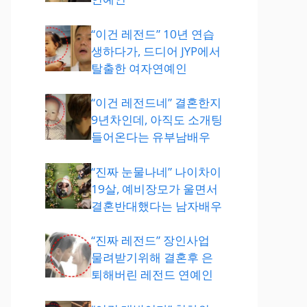
“이건 레전드” 10년 연습
생하다가, 드디어 JYP에서
탈출한 여자연예인
“이건 레전드네” 결혼한지
9년차인데, 아직도 소개팅
들어온다는 유부남배우
“진짜 눈물나네” 나이차이
19살, 예비장모가 울면서
결혼반대했다는 남자배우
“진짜 레전드” 장인사업
물려받기위해 결혼후 은
퇴해버린 레전드 연예인