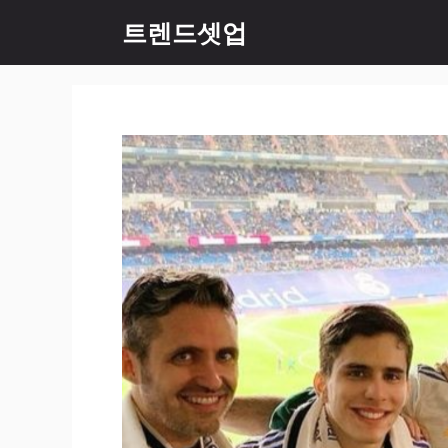
컨
트렌드셋업
텐
츠
로
건
너
뛰
기