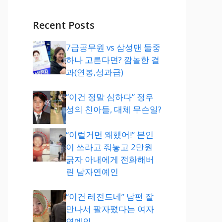
Recent Posts
7급공무원 vs 삼성맨 둘중
하나 고른다면? 깜놀한 결
과(연봉,성과급)
“이건 정말 심하다” 정우
성의 친아들, 대체 무슨일?
“이럴거면 왜했어!” 본인
이 쓰라고 줘놓고 2만원
긁자 아내에게 전화해버
린 남자연예인
“이건 레전드네” 남편 잘
만나서 팔자폈다는 여자
연예인