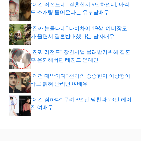
“이건 레전드네” 결혼한지 9년차인데, 아직
도 소개팅 들어온다는 유부남배우
“진짜 눈물나네” 나이차이 19살, 예비장모
가 울면서 결혼반대했다는 남자배우
“진짜 레전드” 장인사업 물려받기위해 결혼
후 은퇴해버린 레전드 연예인
“이건 대박이다” 천하의 송승헌이 이상형이
라고 밝혀 난리난 여배우
“이건 심하다” 무려 8년간 남친과 23번 헤어
진 여배우