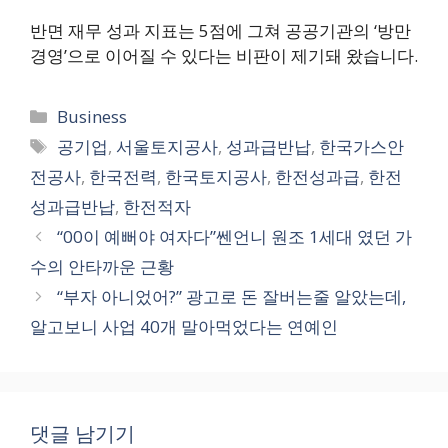
반면 재무 성과 지표는 5점에 그쳐 공공기관의 ‘방만
경영’으로 이어질 수 있다는 비판이 제기돼 왔습니다.
카
Business
테
태
공기업
,
서울토지공사
,
성과급반납
,
한국가스안
고
그
전공사
,
한국전력
,
한국토지공사
,
한전성과급
,
한전
리
성과급반납
,
한전적자
“00이 예뻐야 여자다”쎈언니 원조 1세대 였던 가
수의 안타까운 근황
“부자 아니었어?” 광고로 돈 잘버는줄 알았는데,
알고보니 사업 40개 말아먹었다는 연예인
댓글 남기기