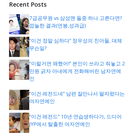
Recent Posts
7급공무원 vs 삼성맨 둘중 하나 고른다면?
깜놀한 결과(연봉,성과급)
“이건 정말 심하다” 정우성의 친아들, 대체
무슨일?
“이럴거면 왜했어!” 본인이 쓰라고 줘놓고 2
만원 긁자 아내에게 전화해버린 남자연예
인
“이건 레전드네” 남편 잘만나서 팔자폈다는
여자연예인
“이건 레전드” 10년 연습생하다가, 드디어
JYP에서 탈출한 여자연예인