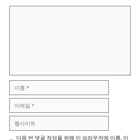
댓
글
이
름
이
메
일
웹
사
이
다음 번 댓글 작성을 위해 이 브라우저에 이름, 이