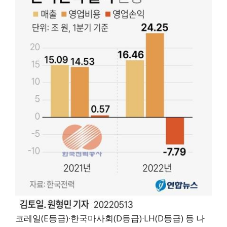
코레일(E등급)·한국마사회(D등급)·LH(D등급) 등 나