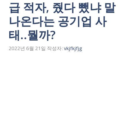
급 적자, 줬다 뺐냐 말
나온다는 공기업 사
태..뭘까?
2022년 6월 21일
작성자:
vkjfkjfjg