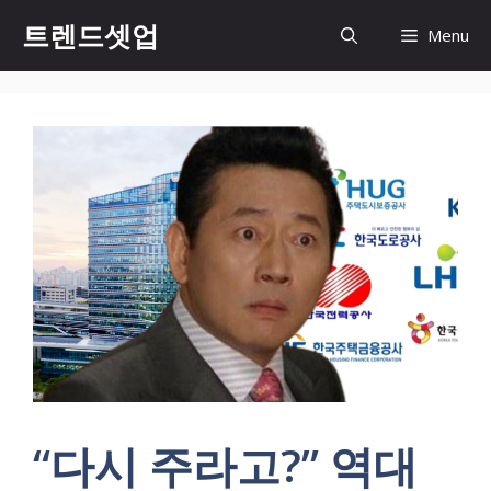
컨
트렌드셋업
Menu
텐
츠
로
건
너
뛰
기
“다시 주라고?” 역대