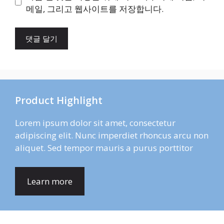
트
메일, 그리고 웹사이트를 저장합니다.
Product Highlight
Lorem ipsum dolor sit amet, consectetur
adipiscing elit. Nunc imperdiet rhoncus arcu non
aliquet. Sed tempor mauris a purus porttitor
Learn more