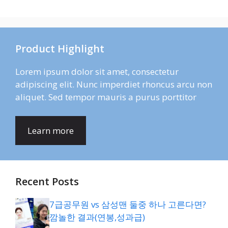
Product Highlight
Lorem ipsum dolor sit amet, consectetur
adipiscing elit. Nunc imperdiet rhoncus arcu non
aliquet. Sed tempor mauris a purus porttitor
Learn more
Recent Posts
7급공무원 vs 삼성맨 둘중 하나 고른다면?
깜놀한 결과(연봉,성과급)