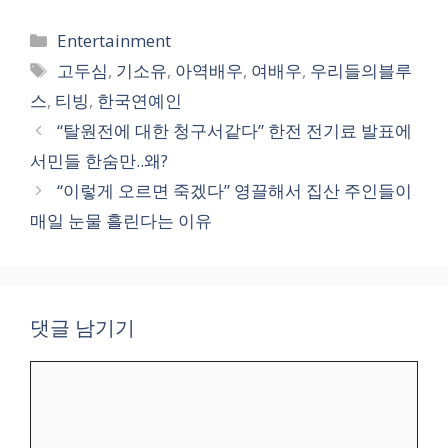
카
Entertainment
테
태
고두심
,
기소유
,
아역배우
,
여배우
,
우리들의블루
고
그
스
,
티빙
,
한국연예인
리
“탈원전에 대한 청구서같다” 한전 전기료 발표에
서민들 한숨만..왜?
“이렇게 오르면 죽겠다” 영끌해서 집산 주인들이
매일 눈물 흘린다는 이유
댓글 남기기
댓
글