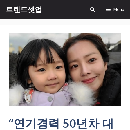
컨
트렌드셋업
Menu
텐
츠
로
건
너
뛰
기
“연기경력 50년차 대