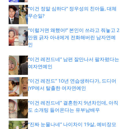
“이건 정말 심하다” 정우성의 친아들, 대체
무슨일?
“이럴거면 왜했어!” 본인이 쓰라고 줘놓고 2
만원 긁자 아내에게 전화해버린 남자연예
인
“이건 레전드네” 남편 잘만나서 팔자폈다는
여자연예인
“이건 레전드” 10년 연습생하다가, 드디어
JYP에서 탈출한 여자연예인
“이건 레전드네” 결혼한지 9년차인데, 아직
도 소개팅 들어온다는 유부남배우
“진짜 눈물나네” 나이차이 19살, 예비장모