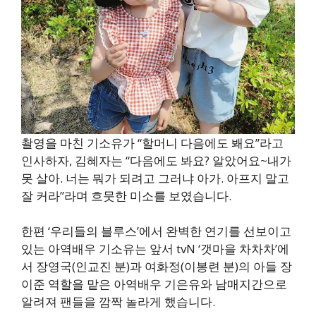
촬영을 마친 기소유가 “할머니 다음에도 봬요”라고
인사하자, 김혜자는 “다음에도 봐요? 알았어요~내가
못 살아. 너는 뭐가 되려고 그러냐 아가. 아프지 말고
잘 커라”라며 흐뭇한 미소를 보였습니다.
한편 ‘우리들의 블루스’에서 완벽한 연기를 선보이고
있는 아역배우 기소유는 앞서 tvN ‘갯마을 차차차’에
서 장영국(인교진 분)과 여화정(이봉련 분)의 아들 장
이준 역할을 맡은 아역배우 기은유와 남매지간으로
알려져 팬들을 깜짝 놀라게 했습니다.