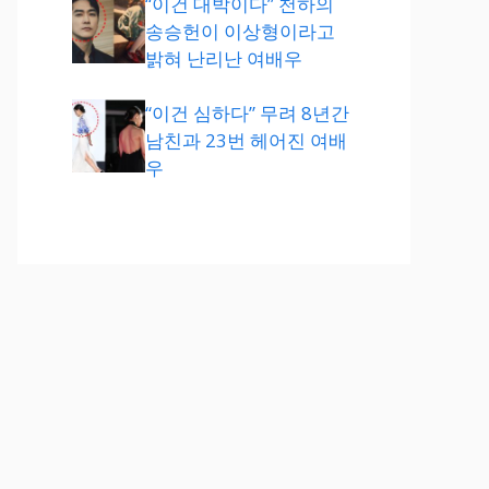
“이건 대박이다” 천하의
송승헌이 이상형이라고
밝혀 난리난 여배우
“이건 심하다” 무려 8년간
남친과 23번 헤어진 여배
우