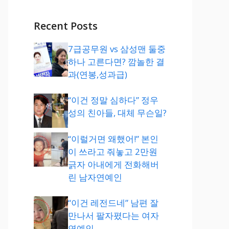
Recent Posts
7급공무원 vs 삼성맨 둘중
하나 고른다면? 깜놀한 결
과(연봉,성과급)
“이건 정말 심하다” 정우
성의 친아들, 대체 무슨일?
“이럴거면 왜했어!” 본인
이 쓰라고 줘놓고 2만원
긁자 아내에게 전화해버
린 남자연예인
“이건 레전드네” 남편 잘
만나서 팔자폈다는 여자
연예인