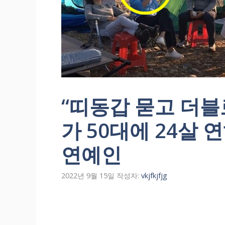
“띠동갑 묻고 더블
가 50대에 24살
연예인
2022년 9월 15일
작성자:
vkjfkjfjg