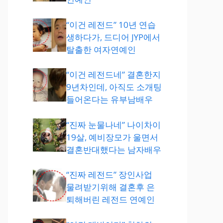
“이건 레전드” 10년 연습
생하다가, 드디어 JYP에서
탈출한 여자연예인
“이건 레전드네” 결혼한지
9년차인데, 아직도 소개팅
들어온다는 유부남배우
“진짜 눈물나네” 나이차이
19살, 예비장모가 울면서
결혼반대했다는 남자배우
“진짜 레전드” 장인사업
물려받기위해 결혼후 은
퇴해버린 레전드 연예인