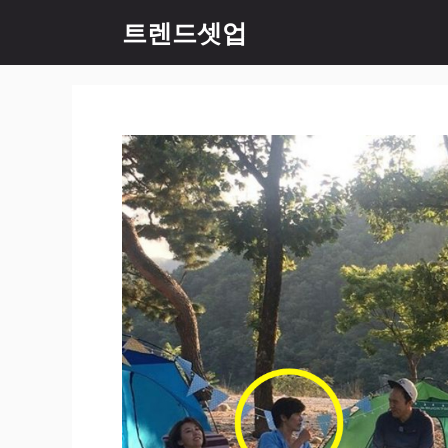
컨
트렌드셋업
텐
츠
로
건
너
뛰
기