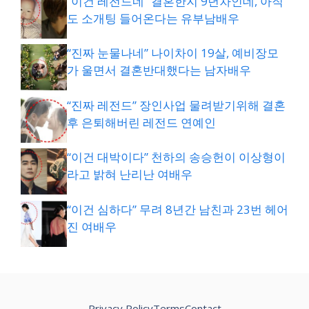
“이건 레전드네” 결혼한지 9년차인데, 아직
도 소개팅 들어온다는 유부남배우
“진짜 눈물나네” 나이차이 19살, 예비장모
가 울면서 결혼반대했다는 남자배우
“진짜 레전드” 장인사업 물려받기위해 결혼
후 은퇴해버린 레전드 연예인
“이건 대박이다” 천하의 송승헌이 이상형이
라고 밝혀 난리난 여배우
“이건 심하다” 무려 8년간 남친과 23번 헤어
진 여배우
Privacy Policy
Terms
Contact