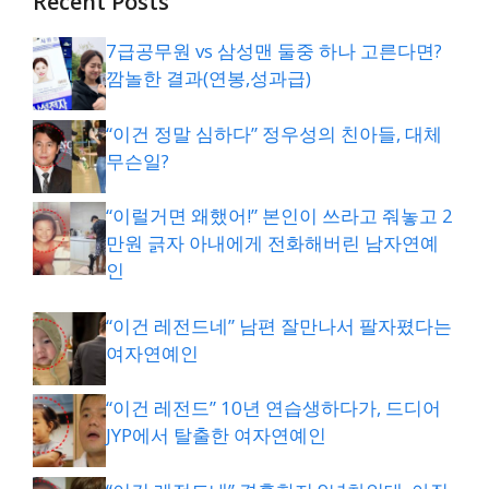
Recent Posts
7급공무원 vs 삼성맨 둘중 하나 고른다면?
깜놀한 결과(연봉,성과급)
“이건 정말 심하다” 정우성의 친아들, 대체
무슨일?
“이럴거면 왜했어!” 본인이 쓰라고 줘놓고 2
만원 긁자 아내에게 전화해버린 남자연예
인
“이건 레전드네” 남편 잘만나서 팔자폈다는
여자연예인
“이건 레전드” 10년 연습생하다가, 드디어
JYP에서 탈출한 여자연예인