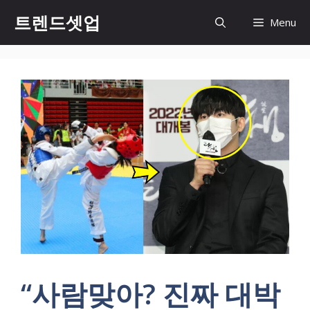
컨
트렌드셋업
Menu
텐
츠
로
건
너
뛰
기
“사람맞아? 진짜 대박