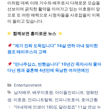
이처럼 데뷔 이래 가수와 배우로서 다채로운 모습을
선보이며 굵직한 활약을 이어가고 있는 이호원이 앞
으로 또 어떤 매력으로 시청자들을 사로잡을지 이목
이 쏠리고 있습니다.
함께보면 흥미로운 뉴스
“제가 진짜 도둑입니다” 16살 연하 아내 맞이한
원조 테리우스의 고백
“만나주십쇼, 반했습니다” 10년간 죽자사자 쫓아
다닌 팬과 결혼해 4년만에 득남한 여자연예인
카
Entertainment
테
태
남자배우
,
배우이호원
,
아이돌인피니트
,
영화탄
고
그
생
,
이호원
,
인피니트탈퇴
,
인피니트호야
,
호야근황
리
“아내덕에 인생이 180도 달라졌죠” 11살 연상 누