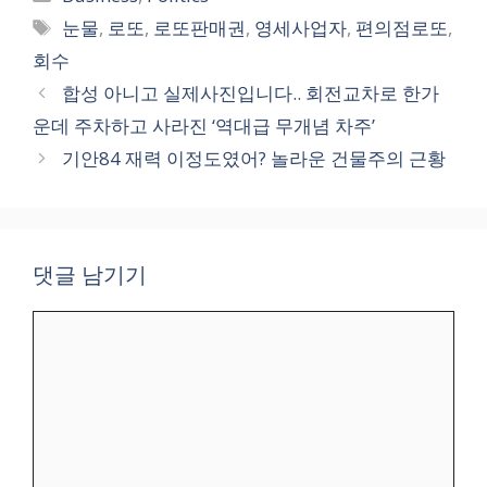
테
태
눈물
,
로또
,
로또판매권
,
영세사업자
,
편의점로또
,
고
그
회수
리
합성 아니고 실제사진입니다.. 회전교차로 한가
운데 주차하고 사라진 ‘역대급 무개념 차주’
기안84 재력 이정도였어? 놀라운 건물주의 근황
댓글 남기기
댓
글