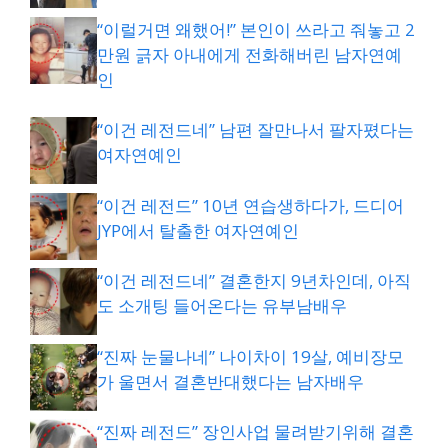
“이럴거면 왜했어!” 본인이 쓰라고 줘놓고 2
만원 긁자 아내에게 전화해버린 남자연예
인
“이건 레전드네” 남편 잘만나서 팔자폈다는
여자연예인
“이건 레전드” 10년 연습생하다가, 드디어
JYP에서 탈출한 여자연예인
“이건 레전드네” 결혼한지 9년차인데, 아직
도 소개팅 들어온다는 유부남배우
“진짜 눈물나네” 나이차이 19살, 예비장모
가 울면서 결혼반대했다는 남자배우
“진짜 레전드” 장인사업 물려받기위해 결혼