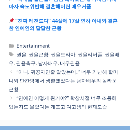
마자 속도위반해 결혼해버린 배우커플
“진짜 레전드다” 44살에 17살 연하 아내와 결혼
한 연예인의 달달한 근황
카
Entertainment
테
태
권율
,
권율근황
,
권율드라마
,
권율리버풀
,
권율배
고
그
우
,
권율축구
,
남자배우
,
배우권율
리
“아니, 귀공자인줄 알았는데..” 너무 가난해 할머
니와 단칸방에서 생활했었다는 남자배우의 놀라운
근황
“연예인 어떻게 된거야?” 학창시절 너무 조용해
있는지도 몰랐다는 개포고 여고생의 현재모습