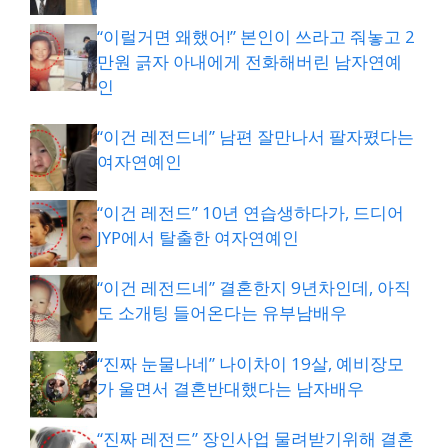
“이럴거면 왜했어!” 본인이 쓰라고 줘놓고 2
만원 긁자 아내에게 전화해버린 남자연예
인
“이건 레전드네” 남편 잘만나서 팔자폈다는
여자연예인
“이건 레전드” 10년 연습생하다가, 드디어
JYP에서 탈출한 여자연예인
“이건 레전드네” 결혼한지 9년차인데, 아직
도 소개팅 들어온다는 유부남배우
“진짜 눈물나네” 나이차이 19살, 예비장모
가 울면서 결혼반대했다는 남자배우
“진짜 레전드” 장인사업 물려받기위해 결혼