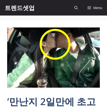
컨
트렌드셋업
Menu
텐
츠
로
건
너
뛰
기
‘만난지 2일만에 초고