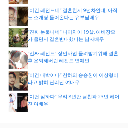
“이건 레전드네” 결혼한지 9년차인데, 아직
도 소개팅 들어온다는 유부남배우
“진짜 눈물나네” 나이차이 19살, 예비장모
가 울면서 결혼반대했다는 남자배우
“진짜 레전드” 장인사업 물려받기위해 결혼
후 은퇴해버린 레전드 연예인
“이건 대박이다” 천하의 송승헌이 이상형이
라고 밝혀 난리난 여배우
“이건 심하다” 무려 8년간 남친과 23번 헤어
진 여배우