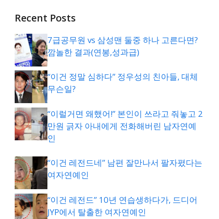
Recent Posts
7급공무원 vs 삼성맨 둘중 하나 고른다면?
깜놀한 결과(연봉,성과급)
“이건 정말 심하다” 정우성의 친아들, 대체
무슨일?
“이럴거면 왜했어!” 본인이 쓰라고 줘놓고 2
만원 긁자 아내에게 전화해버린 남자연예
인
“이건 레전드네” 남편 잘만나서 팔자폈다는
여자연예인
“이건 레전드” 10년 연습생하다가, 드디어
JYP에서 탈출한 여자연예인