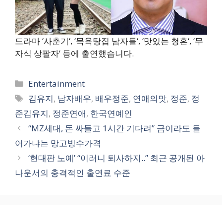
드라마 ‘사춘기‘, ‘목욕탕집 남자들‘, ‘맛있는 청혼‘, ‘무
자식 상팔자’ 등에 출연했습니다.
카
Entertainment
테
태
김유지
,
남자배우
,
배우정준
,
연애의맛
,
정준
,
정
고
그
준김유지
,
정준연애
,
한국연예인
리
“MZ세대, 돈 싸들고 1시간 기다려” 금이라도 들
어가냐는 망고빙수가격
‘현대판 노예’ “이러니 퇴사하지..” 최근 공개된 아
나운서의 충격적인 출연료 수준