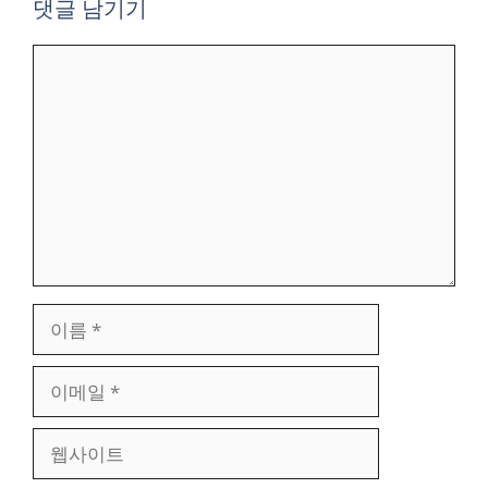
댓글 남기기
댓
글
이
름
이
메
일
웹
사