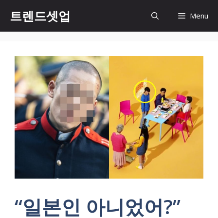
컨
트렌드셋업
Menu
텐
츠
로
건
너
뛰
기
“일본인 아니었어?”