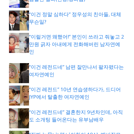
“이건 정말 심하다” 정우성의 친아들, 대체
무슨일?
“이럴거면 왜했어!” 본인이 쓰라고 줘놓고 2
만원 긁자 아내에게 전화해버린 남자연예
인
“이건 레전드네” 남편 잘만나서 팔자폈다는
여자연예인
“이건 레전드” 10년 연습생하다가, 드디어
JYP에서 탈출한 여자연예인
“이건 레전드네” 결혼한지 9년차인데, 아직
도 소개팅 들어온다는 유부남배우