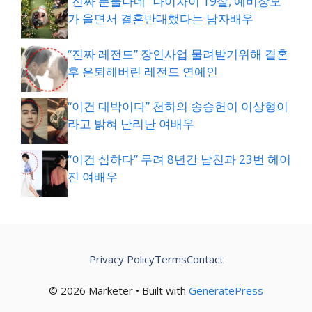
“진짜 눈물나네” 나이차이 19살, 예비장모
가 울면서 결혼반대했다는 남자배우
“진짜 레전드” 장인사업 물려받기위해 결혼
후 은퇴해버린 레전드 연예인
“이건 대박이다” 천하의 송승헌이 이상형이
라고 밝혀 난리난 여배우
“이건 심하다” 무려 8년간 남친과 23번 헤어
진 여배우
Privacy Policy
Terms
Contact
© 2026 Marketer • Built with
GeneratePress