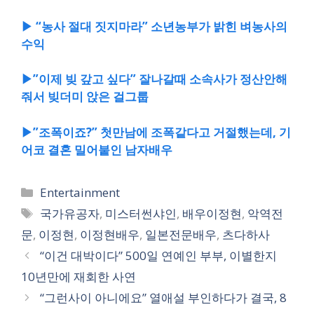
▶ “농사 절대 짓지마라” 소년농부가 밝힌 벼농사의
수익
▶”이제 빚 갚고 싶다” 잘나갈때 소속사가 정산안해
줘서 빚더미 앉은 걸그룹
▶”조폭이죠?” 첫만남에 조폭같다고 거절했는데, 기
어코 결혼 밀어붙인 남자배우
카
Entertainment
테
태
국가유공자
,
미스터썬샤인
,
배우이정현
,
악역전
고
그
문
,
이정현
,
이정현배우
,
일본전문배우
,
츠다하사
리
“이건 대박이다” 500일 연예인 부부, 이별한지
10년만에 재회한 사연
“그런사이 아니에요” 열애설 부인하다가 결국, 8