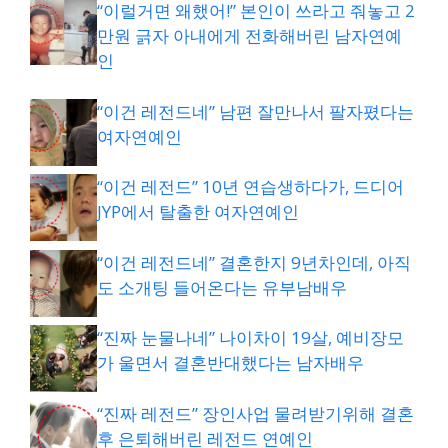
“이럴거면 왜했어!” 본인이 쓰라고 줘놓고 2
만원 긁자 아내에게 전화해버린 남자연예
인
“이건 레전드네” 남편 잘만나서 팔자폈다는
여자연예인
“이건 레전드” 10년 연습생하다가, 드디어
JYP에서 탈출한 여자연예인
“이건 레전드네” 결혼한지 9년차인데, 아직
도 소개팅 들어온다는 유부남배우
“진짜 눈물나네” 나이차이 19살, 예비장모
가 울면서 결혼반대했다는 남자배우
“진짜 레전드” 장인사업 물려받기위해 결혼
후 은퇴해버린 레전드 연예인