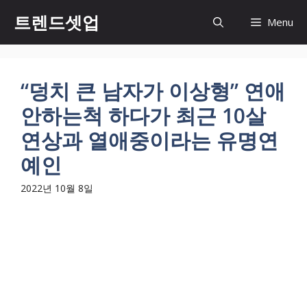
컨
트렌드셋업
Menu
텐
츠
로
건
“덩치 큰 남자가 이상형” 연애
너
안하는척 하다가 최근 10살
뛰
기
연상과 열애중이라는 유명연
예인
2022년 10월 8일