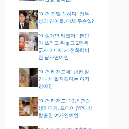
“이건 정말 심하다” 정우
성의 친아들, 대체 무슨일?
“이럴거면 왜했어!” 본인
이 쓰라고 줘놓고 2만원
긁자 아내에게 전화해버
린 남자연예인
“이건 레전드네” 남편 잘
만나서 팔자폈다는 여자
연예인
“이건 레전드” 10년 연습
생하다가, 드디어 JYP에서
탈출한 여자연예인