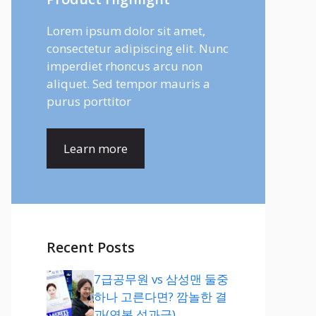
Lorem ipsum dolor sit amet,
consectetur adipiscing elit. Nunc
imperdiet rhoncus arcu non
aliquet. Sed tempor mauris a
purus porttitor
Learn more
Recent Posts
7급공무원 vs 삼성맨 둘중
하나 고른다면? 깜놀한 결
과(연봉,성과급)