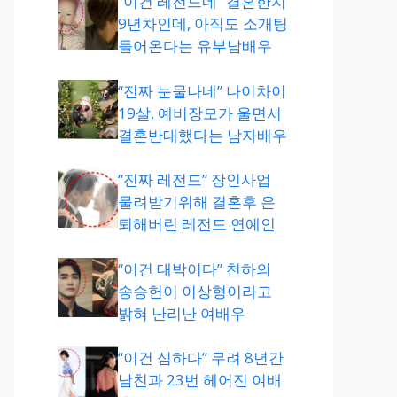
“이건 레전드네” 결혼한지
9년차인데, 아직도 소개팅
들어온다는 유부남배우
“진짜 눈물나네” 나이차이
19살, 예비장모가 울면서
결혼반대했다는 남자배우
“진짜 레전드” 장인사업
물려받기위해 결혼후 은
퇴해버린 레전드 연예인
“이건 대박이다” 천하의
송승헌이 이상형이라고
밝혀 난리난 여배우
“이건 심하다” 무려 8년간
남친과 23번 헤어진 여배