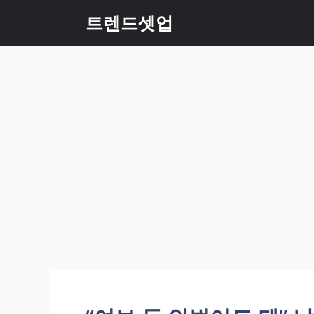
컨
트렌드셋업
텐
츠
로
건
너
뛰
기