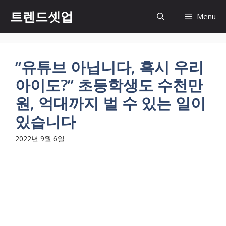
컨
트렌드셋업
Menu
텐
츠
로
건
“유튜브 아닙니다, 혹시 우리
너
아이도?” 초등학생도 수천만
뛰
기
원, 억대까지 벌 수 있는 일이
있습니다
2022년 9월 6일