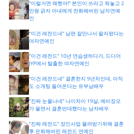
“이럴거면 왜했어!” 본인이 쓰라고 줘놓고 2
만원 긁자 아내에게 전화해버린 남자연예
인
“이건 레전드네” 남편 잘만나서 팔자폈다는
여자연예인
“이건 레전드” 10년 연습생하다가, 드디어
JYP에서 탈출한 여자연예인
“이건 레전드네” 결혼한지 9년차인데, 아직
도 소개팅 들어온다는 유부남배우
“진짜 눈물나네” 나이차이 19살, 예비장모
가 울면서 결혼반대했다는 남자배우
“진짜 레전드” 장인사업 물려받기위해 결혼
후 은퇴해버린 레전드 연예인