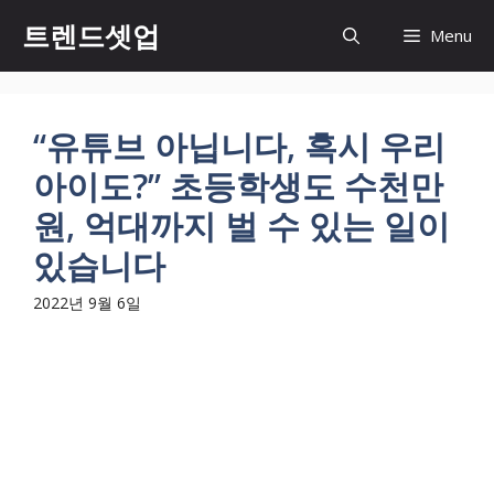
컨
트렌드셋업
Menu
텐
츠
로
건
“유튜브 아닙니다, 혹시 우리
너
아이도?” 초등학생도 수천만
뛰
기
원, 억대까지 벌 수 있는 일이
있습니다
2022년 9월 6일