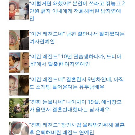
“이럴거면 왜했어!” 본인이 쓰라고 줘놓고 2
만원 긁자 아내에게 전화해버린 남자연예
인
“이건 레전드네” 남편 잘만나서 팔자폈다는
여자연예인
“이건 레전드” 10년 연습생하다가, 드디어
JYP에서 탈출한 여자연예인
“이건 레전드네” 결혼한지 9년차인데, 아직
도 소개팅 들어온다는 유부남배우
“진짜 눈물나네” 나이차이 19살, 예비장모
가 울면서 결혼반대했다는 남자배우
“진짜 레전드” 장인사업 물려받기위해 결혼
후 은퇴해버린 레전드 연예인