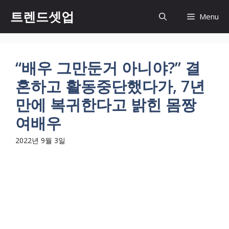
컨
트렌드셋업
Menu
텐
츠
로
건
“배우 그만둔거 아니야?” 결
너
혼하고 활동중단했다가, 7년
뛰
기
만에 복귀한다고 밝힌 몸짱
여배우
2022년 9월 3일