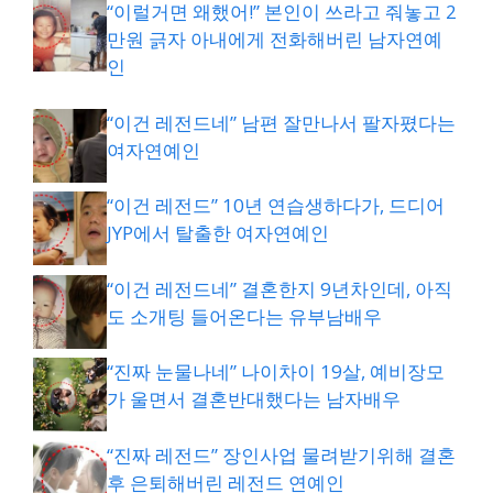
“이럴거면 왜했어!” 본인이 쓰라고 줘놓고 2
만원 긁자 아내에게 전화해버린 남자연예
인
“이건 레전드네” 남편 잘만나서 팔자폈다는
여자연예인
“이건 레전드” 10년 연습생하다가, 드디어
JYP에서 탈출한 여자연예인
“이건 레전드네” 결혼한지 9년차인데, 아직
도 소개팅 들어온다는 유부남배우
“진짜 눈물나네” 나이차이 19살, 예비장모
가 울면서 결혼반대했다는 남자배우
“진짜 레전드” 장인사업 물려받기위해 결혼
후 은퇴해버린 레전드 연예인