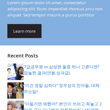
Lorem ipsum dolor sit amet, consectetur
adipiscing elit. Nunc imperdiet rhoncus arcu non
aliquet. Sed tempor mauris a purus porttitor
Learn more
Recent Posts
7급공무원 vs 삼성맨 둘중 하나 고른다면?
깜놀한 결과(연봉,성과급)
“이건 정말 심하다” 정우성의 친아들, 대체
무슨일?
“이럴거면 왜했어!” 본인이 쓰라고 줘놓고 2
만원 긁자 아내에게 전화해버린 남자연예