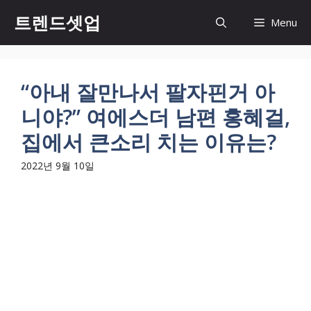
컨
트렌드셋업
Menu
텐
츠
로
건
“아내 잘만나서 팔자핀거 아
너
니야?” 여에스더 남편 홍혜걸,
뛰
기
집에서 큰소리 치는 이유는?
2022년 9월 10일