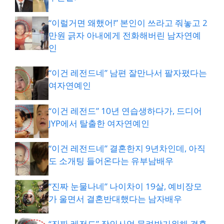
“이럴거면 왜했어!” 본인이 쓰라고 줘놓고 2
만원 긁자 아내에게 전화해버린 남자연예
인
“이건 레전드네” 남편 잘만나서 팔자폈다는
여자연예인
“이건 레전드” 10년 연습생하다가, 드디어
JYP에서 탈출한 여자연예인
“이건 레전드네” 결혼한지 9년차인데, 아직
도 소개팅 들어온다는 유부남배우
“진짜 눈물나네” 나이차이 19살, 예비장모
가 울면서 결혼반대했다는 남자배우
“진짜 레전드” 장인사업 물려받기위해 결혼