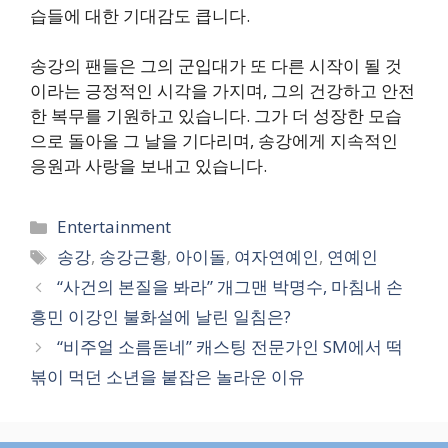
습들에 대한 기대감도 큽니다.
송강의 팬들은 그의 군입대가 또 다른 시작이 될 것
이라는 긍정적인 시각을 가지며, 그의 건강하고 안전
한 복무를 기원하고 있습니다. 그가 더 성장한 모습
으로 돌아올 그 날을 기다리며, 송강에게 지속적인
응원과 사랑을 보내고 있습니다.
카
Entertainment
테
태
송강
,
송강근황
,
아이돌
,
여자연예인
,
연예인
고
그
“사건의 본질을 봐라” 개그맨 박명수, 마침내 손
리
흥민 이강인 불화설에 날린 일침은?
“비주얼 소름돋네” 캐스팅 전문가인 SM에서 떡
볶이 먹던 소년을 붙잡은 놀라운 이유