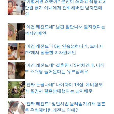
“이럴거면 왜했어!” 본인이 쓰라고 줘놓고 2
만원 긁자 아내에게 전화해버린 남자연예
인
“이건 레전드네” 남편 잘만나서 팔자폈다는
여자연예인
“이건 레전드” 10년 연습생하다가, 드디어
JYP에서 탈출한 여자연예인
“이건 레전드네” 결혼한지 9년차인데, 아직
도 소개팅 들어온다는 유부남배우
“진짜 눈물나네” 나이차이 19살, 예비장모
가 울면서 결혼반대했다는 남자배우
“진짜 레전드” 장인사업 물려받기위해 결혼
후 은퇴해버린 레전드 연예인