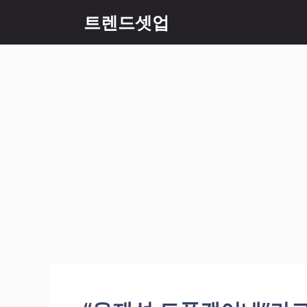
컨
트렌드셋업
텐
츠
로
건
너
뛰
기