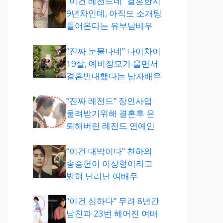
“이건 레전드네” 결혼한지
9년차인데, 아직도 소개팅
들어온다는 유부남배우
“진짜 눈물나네” 나이차이
19살, 예비장모가 울면서
결혼반대했다는 남자배우
“진짜 레전드” 장인사업
물려받기위해 결혼후 은
퇴해버린 레전드 연예인
“이건 대박이다” 천하의
송승헌이 이상형이라고
밝혀 난리난 여배우
“이건 심하다” 무려 8년간
남친과 23번 헤어진 여배