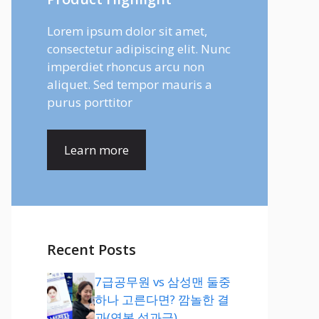
Lorem ipsum dolor sit amet,
consectetur adipiscing elit. Nunc
imperdiet rhoncus arcu non
aliquet. Sed tempor mauris a
purus porttitor
Learn more
Recent Posts
7급공무원 vs 삼성맨 둘중
하나 고른다면? 깜놀한 결
과(연봉,성과급)