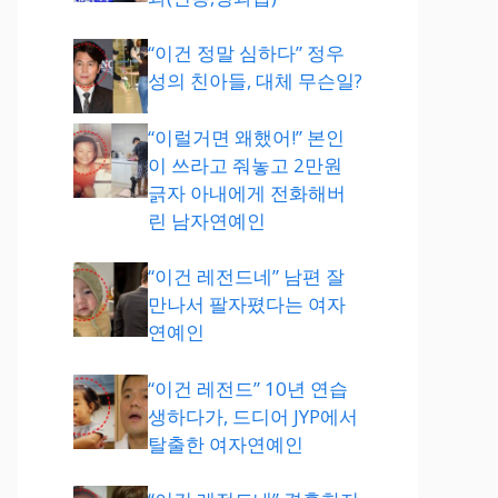
“이건 정말 심하다” 정우
성의 친아들, 대체 무슨일?
“이럴거면 왜했어!” 본인
이 쓰라고 줘놓고 2만원
긁자 아내에게 전화해버
린 남자연예인
“이건 레전드네” 남편 잘
만나서 팔자폈다는 여자
연예인
“이건 레전드” 10년 연습
생하다가, 드디어 JYP에서
탈출한 여자연예인