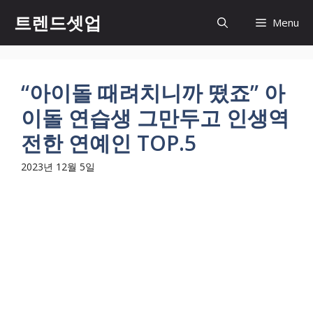
컨
트렌드셋업
Menu
텐
츠
로
건
“아이돌 때려치니까 떴죠” 아
너
이돌 연습생 그만두고 인생역
뛰
기
전한 연예인 TOP.5
2023년 12월 5일