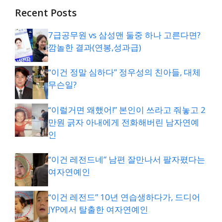
Recent Posts
7급공무원 vs 삼성맨 둘중 하나 고른다면?
깜놀한 결과(연봉,성과급)
“이건 정말 심하다” 정우성의 친아들, 대체
무슨일?
“이럴거면 왜했어!” 본인이 쓰라고 줘놓고 2
만원 긁자 아내에게 전화해버린 남자연예
인
“이건 레전드네” 남편 잘만나서 팔자폈다는
여자연예인
“이건 레전드” 10년 연습생하다가, 드디어
JYP에서 탈출한 여자연예인