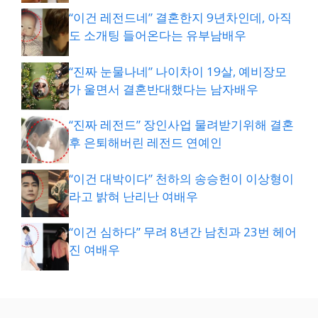
“이건 레전드네” 결혼한지 9년차인데, 아직
도 소개팅 들어온다는 유부남배우
“진짜 눈물나네” 나이차이 19살, 예비장모
가 울면서 결혼반대했다는 남자배우
“진짜 레전드” 장인사업 물려받기위해 결혼
후 은퇴해버린 레전드 연예인
“이건 대박이다” 천하의 송승헌이 이상형이
라고 밝혀 난리난 여배우
“이건 심하다” 무려 8년간 남친과 23번 헤어
진 여배우