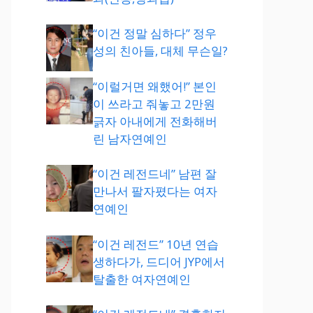
“이건 정말 심하다” 정우
성의 친아들, 대체 무슨일?
“이럴거면 왜했어!” 본인
이 쓰라고 줘놓고 2만원
긁자 아내에게 전화해버
린 남자연예인
“이건 레전드네” 남편 잘
만나서 팔자폈다는 여자
연예인
“이건 레전드” 10년 연습
생하다가, 드디어 JYP에서
탈출한 여자연예인