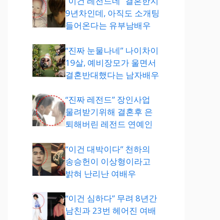
“이건 레전드네” 결혼한지
9년차인데, 아직도 소개팅
들어온다는 유부남배우
“진짜 눈물나네” 나이차이
19살, 예비장모가 울면서
결혼반대했다는 남자배우
“진짜 레전드” 장인사업
물려받기위해 결혼후 은
퇴해버린 레전드 연예인
“이건 대박이다” 천하의
송승헌이 이상형이라고
밝혀 난리난 여배우
“이건 심하다” 무려 8년간
남친과 23번 헤어진 여배