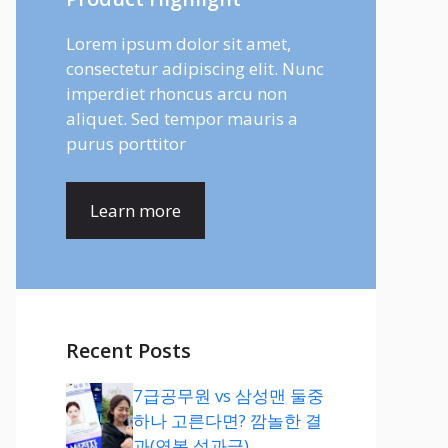
Lorem ipsum dolor sit amet,
consectetur adipiscing elit. Nunc
imperdiet rhoncus arcu non
aliquet. Sed tempor mauris a
purus porttitor
Learn more
Recent Posts
7급공무원 vs 삼성맨 둘중
하나 고른다면? 깜놀한 결
과(연봉,성과급)