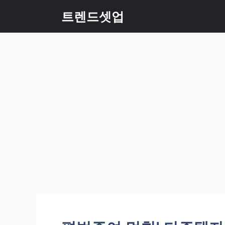
컨
트렌드셋업
텐
츠
로
건
너
뛰
기