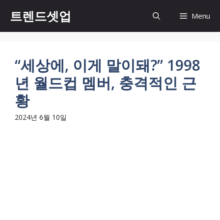
컨
트렌드셋업
Menu
텐
츠
로
건
“세상에, 이게 말이돼?” 1998
너
년 월드컵 멤버, 충격적인 근
뛰
기
황
2024년 6월 10일