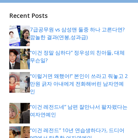
Recent Posts
7급공무원 vs 삼성맨 둘중 하나 고른다면?
깜놀한 결과(연봉,성과급)
“이건 정말 심하다” 정우성의 친아들, 대체
무슨일?
“이럴거면 왜했어!” 본인이 쓰라고 줘놓고 2
만원 긁자 아내에게 전화해버린 남자연예
인
“이건 레전드네” 남편 잘만나서 팔자폈다는
여자연예인
“이건 레전드” 10년 연습생하다가, 드디어
JYP에서 탈출한 여자연예인