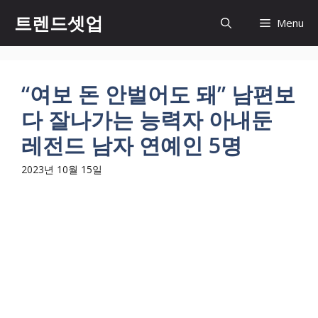
컨
트렌드셋업
Menu
텐
츠
로
건
“여보 돈 안벌어도 돼” 남편보
너
다 잘나가는 능력자 아내둔
뛰
기
레전드 남자 연예인 5명
2023년 10월 15일