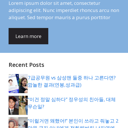
Lorem ipsum dolor sit amet, consectetur
adipiscing elit. Nunc imperdiet rhoncus arcu non
aliquet. Sed tempor mauris a purus porttitor
Learn more
Recent Posts
7급공무원 vs 삼성맨 둘중 하나 고른다면?
깜놀한 결과(연봉,성과급)
“이건 정말 심하다” 정우성의 친아들, 대체
무슨일?
“이럴거면 왜했어!” 본인이 쓰라고 줘놓고 2
만원 긁자 아내에게 전화해버린 남자연예