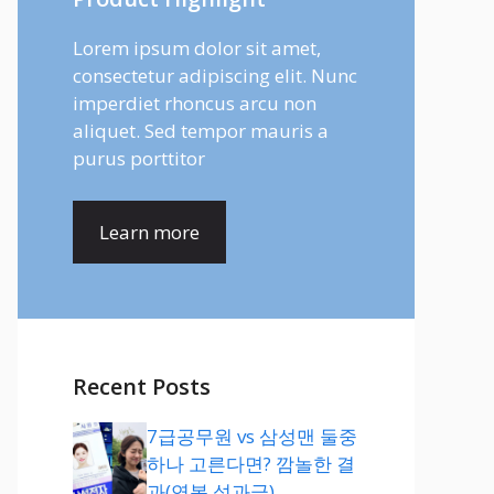
Lorem ipsum dolor sit amet,
consectetur adipiscing elit. Nunc
imperdiet rhoncus arcu non
aliquet. Sed tempor mauris a
purus porttitor
Learn more
Recent Posts
7급공무원 vs 삼성맨 둘중
하나 고른다면? 깜놀한 결
과(연봉,성과급)