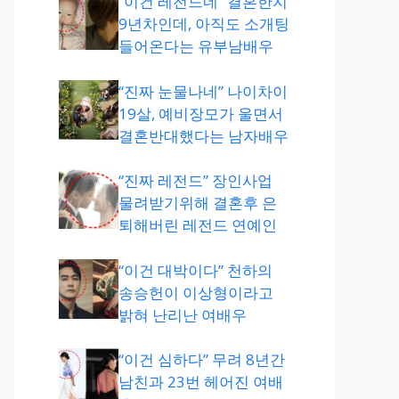
“이건 레전드네” 결혼한지
9년차인데, 아직도 소개팅
들어온다는 유부남배우
“진짜 눈물나네” 나이차이
19살, 예비장모가 울면서
결혼반대했다는 남자배우
“진짜 레전드” 장인사업
물려받기위해 결혼후 은
퇴해버린 레전드 연예인
“이건 대박이다” 천하의
송승헌이 이상형이라고
밝혀 난리난 여배우
“이건 심하다” 무려 8년간
남친과 23번 헤어진 여배