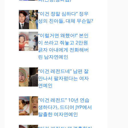
“이건 정말 심하다” 정우
성의 친아들, 대체 무슨일?
“이럴거면 왜했어!” 본인
이 쓰라고 줘놓고 2만원
긁자 아내에게 전화해버
린 남자연예인
“이건 레전드네” 남편 잘
만나서 팔자폈다는 여자
연예인
“이건 레전드” 10년 연습
생하다가, 드디어 JYP에서
탈출한 여자연예인