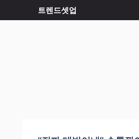
컨
트렌드셋업
텐
츠
로
건
너
뛰
기