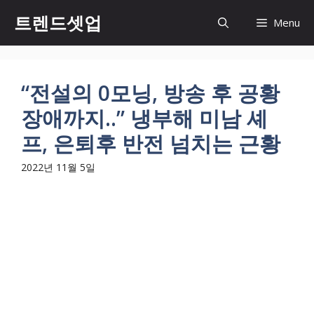
컨
트렌드셋업
Menu
텐
츠
로
건
“전설의 0모닝, 방송 후 공황
너
장애까지..” 냉부해 미남 셰
뛰
기
프, 은퇴후 반전 넘치는 근황
2022년 11월 5일