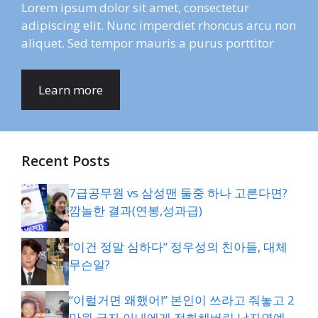
Lorem ipsum dolor sit amet, consectetur
adipiscing elit. Nunc imperdiet rhoncus arcu non
aliquet. Sed tempor mauris a purus porttitor
Learn more
Recent Posts
7급공무원 vs 삼성맨 둘중 하나 고른다면?
깜놀한 결과(연봉,성과급)
“이건 정말 심하다” 정우성의 친아들, 대체
무슨일?
“이럴거면 왜했어!” 본인이 쓰라고 줘놓고 2
만원 긁자 아내에게 전화해버린 남자연예