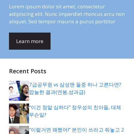
Lorem ipsum dolor sit amet, consectetur
adipiscing elit. Nunc imperdiet rhoncus arcu non
aliquet. Sed tempor mauris a purus porttitor
Learn more
Recent Posts
7급공무원 vs 삼성맨 둘중 하나 고른다면?
깜놀한 결과(연봉,성과급)
“이건 정말 심하다” 정우성의 친아들, 대체
무슨일?
“이럴거면 왜했어!” 본인이 쓰라고 줘놓고 2