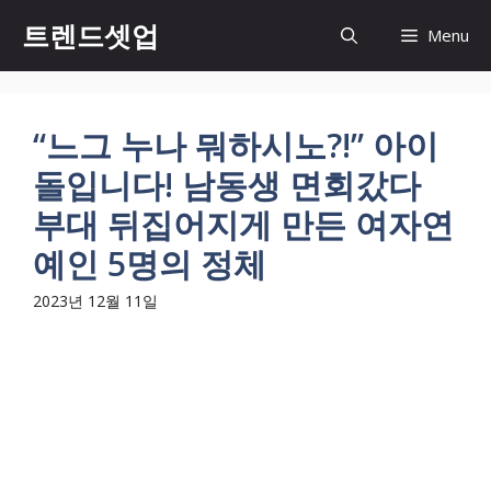
컨
트렌드셋업
Menu
텐
츠
로
건
“느그 누나 뭐하시노?!” 아이
너
돌입니다! 남동생 면회갔다
뛰
기
부대 뒤집어지게 만든 여자연
예인 5명의 정체
2023년 12월 11일