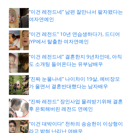
“이건 레전드네” 남편 잘만나서 팔자폈다는
여자연예인
“이건 레전드” 10년 연습생하다가, 드디어
JYP에서 탈출한 여자연예인
“이건 레전드네” 결혼한지 9년차인데, 아직
도 소개팅 들어온다는 유부남배우
“진짜 눈물나네” 나이차이 19살, 예비장모
가 울면서 결혼반대했다는 남자배우
“진짜 레전드” 장인사업 물려받기위해 결혼
후 은퇴해버린 레전드 연예인
“이건 대박이다” 천하의 송승헌이 이상형이
라고 밝혀 난리난 여배우