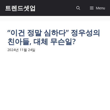
컨
트렌드셋업
Menu
텐
츠
로
건
“이건 정말 심하다” 정우성의
너
친아들, 대체 무슨일?
뛰
기
2024년 11월 24일