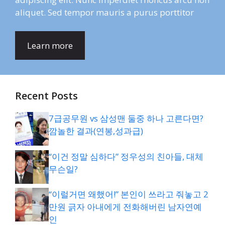
aliquet. Sed tempor mauris a purus porttitor
Learn more
Recent Posts
7급공무원 vs 삼성맨 둘중 하나 고른다면?
깜놀한 결과(연봉,성과급)
“이건 정말 심하다” 정우성의 친아들, 대체
무슨일?
“이럴거면 왜했어!” 본인이 쓰라고 줘놓고 2
만원 긁자 아내에게 전화해버린 남자연예
인