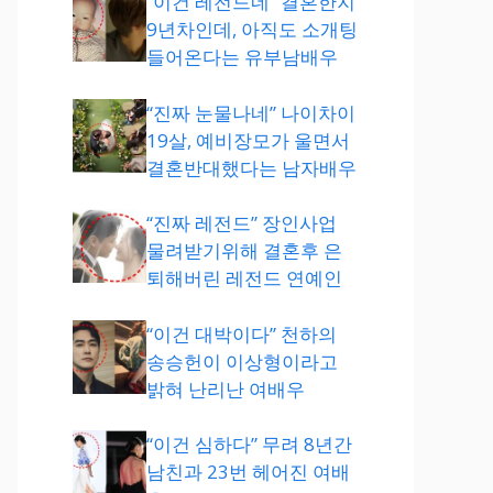
“이건 레전드네” 결혼한지
9년차인데, 아직도 소개팅
들어온다는 유부남배우
“진짜 눈물나네” 나이차이
19살, 예비장모가 울면서
결혼반대했다는 남자배우
“진짜 레전드” 장인사업
물려받기위해 결혼후 은
퇴해버린 레전드 연예인
“이건 대박이다” 천하의
송승헌이 이상형이라고
밝혀 난리난 여배우
“이건 심하다” 무려 8년간
남친과 23번 헤어진 여배