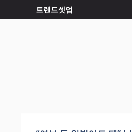
컨
트렌드셋업
텐
츠
로
건
너
뛰
기