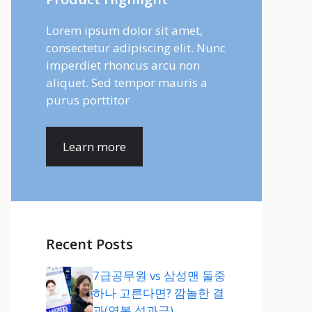
Lorem ipsum dolor sit amet,
consectetur adipiscing elit. Nunc
imperdiet rhoncus arcu non
aliquet. Sed tempor mauris a
purus porttitor
Learn more
Recent Posts
7급공무원 vs 삼성맨 둘중
하나 고른다면? 깜놀한 결
과(연봉,성과급)