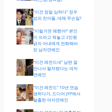
“이건 정말 심하다” 정우
성의 친아들, 대체 무슨일?
“이럴거면 왜했어!” 본인
이 쓰라고 줘놓고 2만원
긁자 아내에게 전화해버
린 남자연예인
“이건 레전드네” 남편 잘
만나서 팔자폈다는 여자
연예인
“이건 레전드” 10년 연습
생하다가, 드디어 JYP에서
탈출한 여자연예인