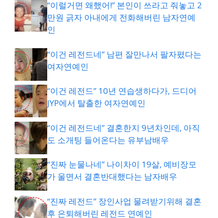
“이럴거면 왜했어!” 본인이 쓰라고 줘놓고 2
만원 긁자 아내에게 전화해버린 남자연예
인
“이건 레전드네” 남편 잘만나서 팔자폈다는
여자연예인
“이건 레전드” 10년 연습생하다가, 드디어
JYP에서 탈출한 여자연예인
“이건 레전드네” 결혼한지 9년차인데, 아직
도 소개팅 들어온다는 유부남배우
“진짜 눈물나네” 나이차이 19살, 예비장모
가 울면서 결혼반대했다는 남자배우
“진짜 레전드” 장인사업 물려받기위해 결혼
후 은퇴해버린 레전드 연예인