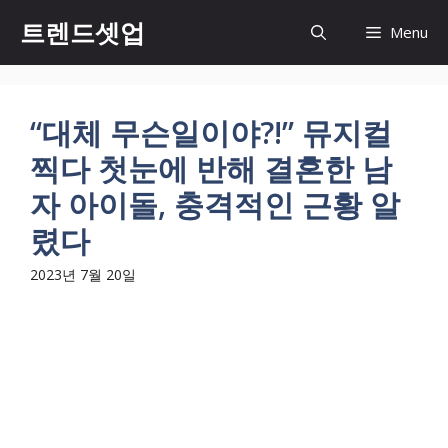
컨
트렌드셋업
Menu
텐
츠
로
건
“대체 무슨일이야?!” 뮤지컬
너
찍다 첫눈에 반해 결혼한 남
뛰
기
자 아이돌, 충격적인 근황 알
렸다
2023년 7월 20일