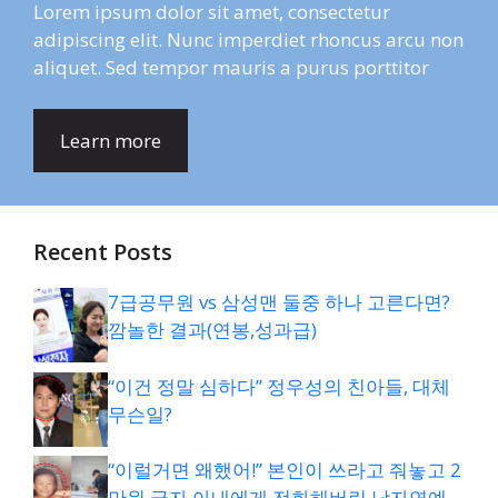
Lorem ipsum dolor sit amet, consectetur
adipiscing elit. Nunc imperdiet rhoncus arcu non
aliquet. Sed tempor mauris a purus porttitor
Learn more
Recent Posts
7급공무원 vs 삼성맨 둘중 하나 고른다면?
깜놀한 결과(연봉,성과급)
“이건 정말 심하다” 정우성의 친아들, 대체
무슨일?
“이럴거면 왜했어!” 본인이 쓰라고 줘놓고 2
만원 긁자 아내에게 전화해버린 남자연예