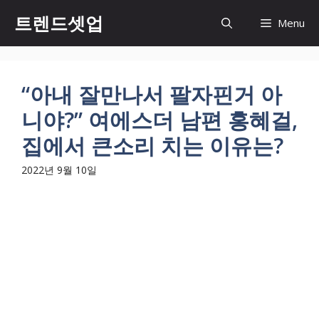
컨
트렌드셋업
Menu
텐
츠
로
건
“아내 잘만나서 팔자핀거 아
너
니야?” 여에스더 남편 홍혜걸,
뛰
기
집에서 큰소리 치는 이유는?
2022년 9월 10일