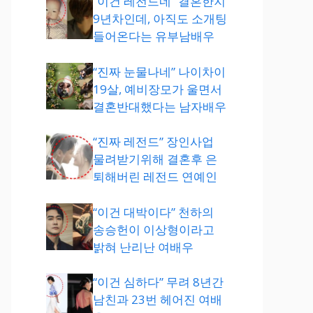
“이건 레전드네” 결혼한지
9년차인데, 아직도 소개팅
들어온다는 유부남배우
“진짜 눈물나네” 나이차이
19살, 예비장모가 울면서
결혼반대했다는 남자배우
“진짜 레전드” 장인사업
물려받기위해 결혼후 은
퇴해버린 레전드 연예인
“이건 대박이다” 천하의
송승헌이 이상형이라고
밝혀 난리난 여배우
“이건 심하다” 무려 8년간
남친과 23번 헤어진 여배