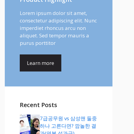
Lorem ipsum dolor sit amet,
consectetur adipiscing elit. Nunc
imperdiet rhoncus arcu non
aliquet. Sed tempor mauris a
purus porttitor
Learn more
Recent Posts
7급공무원 vs 삼성맨 둘중
하나 고른다면? 깜놀한 결
과(연봉,성과급)