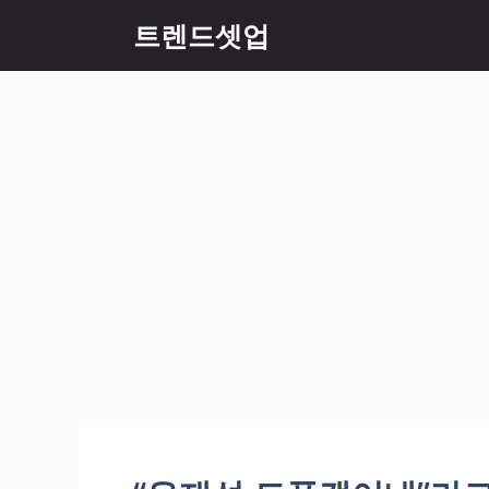
컨
트렌드셋업
텐
츠
로
건
너
뛰
기