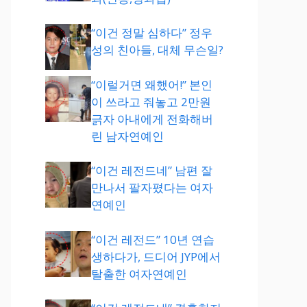
“이건 정말 심하다” 정우
성의 친아들, 대체 무슨일?
“이럴거면 왜했어!” 본인
이 쓰라고 줘놓고 2만원
긁자 아내에게 전화해버
린 남자연예인
“이건 레전드네” 남편 잘
만나서 팔자폈다는 여자
연예인
“이건 레전드” 10년 연습
생하다가, 드디어 JYP에서
탈출한 여자연예인