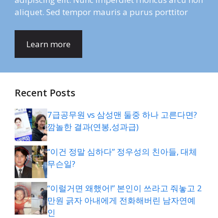
aliquet. Sed tempor mauris a purus porttitor
Learn more
Recent Posts
7급공무원 vs 삼성맨 둘중 하나 고른다면?
깜놀한 결과(연봉,성과급)
“이건 정말 심하다” 정우성의 친아들, 대체
무슨일?
“이럴거면 왜했어!” 본인이 쓰라고 줘놓고 2
만원 긁자 아내에게 전화해버린 남자연예
인