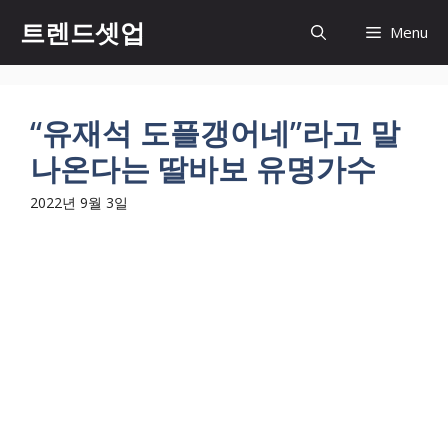
컨
트렌드셋업
Menu
텐
츠
로
건
“유재석 도플갱어네”라고 말
너
나온다는 딸바보 유명가수
뛰
기
2022년 9월 3일