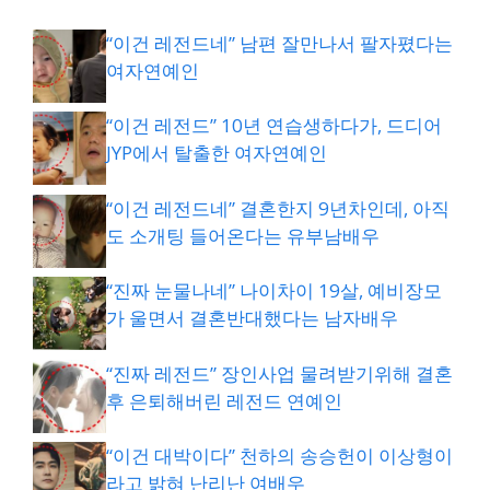
“이건 레전드네” 남편 잘만나서 팔자폈다는
여자연예인
“이건 레전드” 10년 연습생하다가, 드디어
JYP에서 탈출한 여자연예인
“이건 레전드네” 결혼한지 9년차인데, 아직
도 소개팅 들어온다는 유부남배우
“진짜 눈물나네” 나이차이 19살, 예비장모
가 울면서 결혼반대했다는 남자배우
“진짜 레전드” 장인사업 물려받기위해 결혼
후 은퇴해버린 레전드 연예인
“이건 대박이다” 천하의 송승헌이 이상형이
라고 밝혀 난리난 여배우