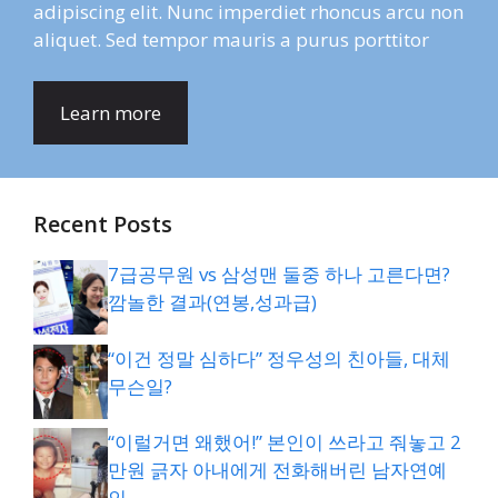
adipiscing elit. Nunc imperdiet rhoncus arcu non
aliquet. Sed tempor mauris a purus porttitor
Learn more
Recent Posts
7급공무원 vs 삼성맨 둘중 하나 고른다면?
깜놀한 결과(연봉,성과급)
“이건 정말 심하다” 정우성의 친아들, 대체
무슨일?
“이럴거면 왜했어!” 본인이 쓰라고 줘놓고 2
만원 긁자 아내에게 전화해버린 남자연예
인