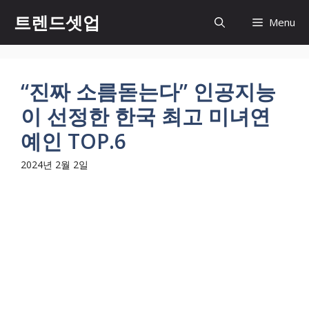
컨
트렌드셋업
Menu
텐
츠
로
건
“진짜 소름돋는다” 인공지능
너
이 선정한 한국 최고 미녀연
뛰
기
예인 TOP.6
2024년 2월 2일