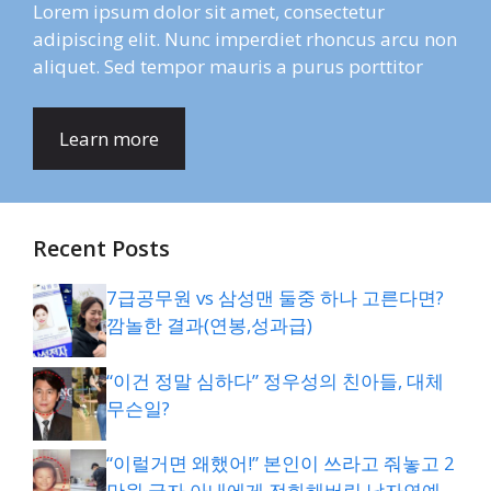
Lorem ipsum dolor sit amet, consectetur
adipiscing elit. Nunc imperdiet rhoncus arcu non
aliquet. Sed tempor mauris a purus porttitor
Learn more
Recent Posts
7급공무원 vs 삼성맨 둘중 하나 고른다면?
깜놀한 결과(연봉,성과급)
“이건 정말 심하다” 정우성의 친아들, 대체
무슨일?
“이럴거면 왜했어!” 본인이 쓰라고 줘놓고 2
만원 긁자 아내에게 전화해버린 남자연예