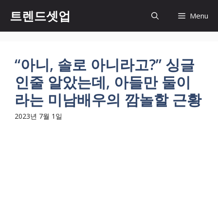
컨
트렌드셋업
Menu
텐
츠
로
건
“아니, 솔로 아니라고?” 싱글
너
인줄 알았는데, 아들만 둘이
뛰
기
라는 미남배우의 깜놀할 근황
2023년 7월 1일