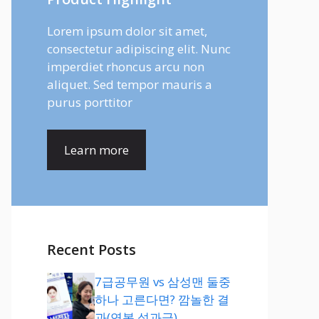
Lorem ipsum dolor sit amet,
consectetur adipiscing elit. Nunc
imperdiet rhoncus arcu non
aliquet. Sed tempor mauris a
purus porttitor
Learn more
Recent Posts
7급공무원 vs 삼성맨 둘중
하나 고른다면? 깜놀한 결
과(연봉,성과급)