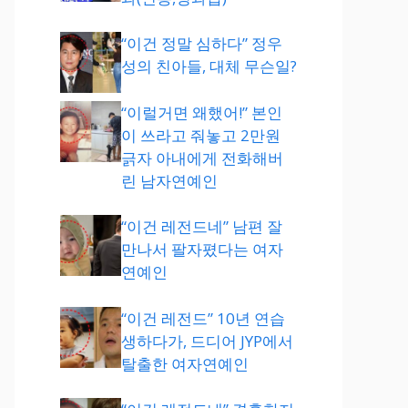
“이건 정말 심하다” 정우
성의 친아들, 대체 무슨일?
“이럴거면 왜했어!” 본인
이 쓰라고 줘놓고 2만원
긁자 아내에게 전화해버
린 남자연예인
“이건 레전드네” 남편 잘
만나서 팔자폈다는 여자
연예인
“이건 레전드” 10년 연습
생하다가, 드디어 JYP에서
탈출한 여자연예인