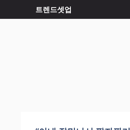
컨
트렌드셋업
텐
츠
로
건
너
뛰
기