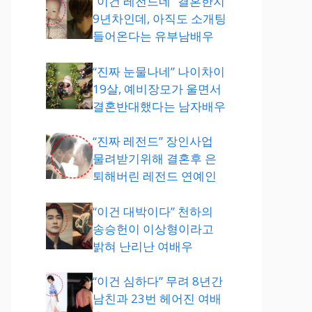
“이건 레전드네” 결혼한지
9년차인데, 아직도 소개팅
들어온다는 유부남배우
“진짜 눈물나네” 나이차이
19살, 예비장모가 울면서
결혼반대했다는 남자배우
“진짜 레전드” 장인사업
물려받기위해 결혼후 은
퇴해버린 레전드 연예인
“이건 대박이다” 천하의
송승헌이 이상형이라고
밝혀 난리난 여배우
“이건 심하다” 무려 8년간
남친과 23번 헤어진 여배