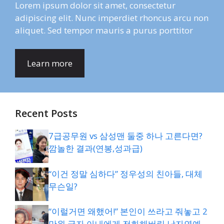
Lorem ipsum dolor sit amet, consectetur
adipiscing elit. Nunc imperdiet rhoncus arcu non
aliquet. Sed tempor mauris a purus porttitor
Learn more
Recent Posts
7급공무원 vs 삼성맨 둘중 하나 고른다면?
깜놀한 결과(연봉,성과급)
“이건 정말 심하다” 정우성의 친아들, 대체
무슨일?
“이럴거면 왜했어!” 본인이 쓰라고 줘놓고 2
만원 긁자 아내에게 전화해버린 남자연예