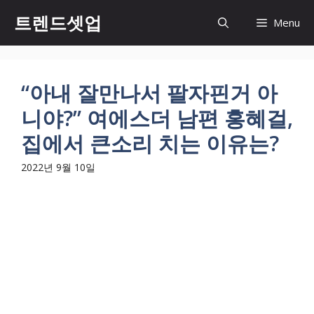
컨
트렌드셋업
Menu
텐
츠
로
건
“아내 잘만나서 팔자핀거 아
너
니야?” 여에스더 남편 홍혜걸,
뛰
기
집에서 큰소리 치는 이유는?
2022년 9월 10일