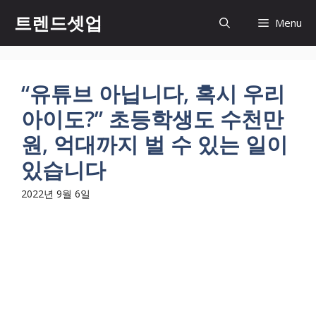
컨
트렌드셋업
Menu
텐
츠
로
건
“유튜브 아닙니다, 혹시 우리
너
아이도?” 초등학생도 수천만
뛰
기
원, 억대까지 벌 수 있는 일이
있습니다
2022년 9월 6일