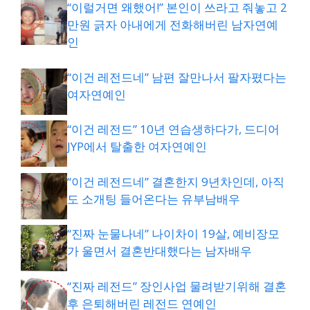
“이럴거면 왜했어!” 본인이 쓰라고 줘놓고 2
만원 긁자 아내에게 전화해버린 남자연예
인
“이건 레전드네” 남편 잘만나서 팔자폈다는
여자연예인
“이건 레전드” 10년 연습생하다가, 드디어
JYP에서 탈출한 여자연예인
“이건 레전드네” 결혼한지 9년차인데, 아직
도 소개팅 들어온다는 유부남배우
“진짜 눈물나네” 나이차이 19살, 예비장모
가 울면서 결혼반대했다는 남자배우
“진짜 레전드” 장인사업 물려받기위해 결혼
후 은퇴해버린 레전드 연예인